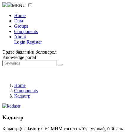
MENU
Home
Data
Groups
Components
About
Login
Register
Эрдэс баялгийн боловсрол
Knowledge portal
Home
Components
Кадастр
Кадастр
Кадастр (Cadastre): СЕСМИМ төсөл нь Уул уурхай, байгаль