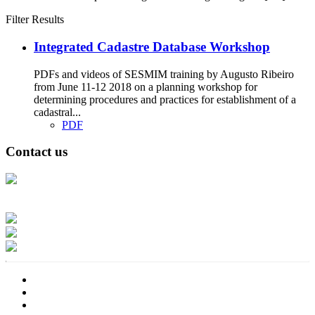
Filter Results
Integrated Cadastre Database Workshop
PDFs and videos of SESMIM training by Augusto Ribeiro
from June 11-12 2018 on a planning workshop for
determining procedures and practices for establishment of a
cadastral...
PDF
Contact us
Address: Ашигт малтмал, газрын тосны газар, Монгол Улс, Улаанбаатар
хот 15170, Чингэлтэй дүүрэг, Барилгачдын талбай-3, Засгийн газрын XII
байр, баруун жигүүр
Факс: 976-11-310370
Вэб админ: 976-51-263915
Цахим шуудан: info@mrpam.gov.mn