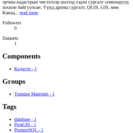
орчны кадастрын чиглэлээр нилээд хэдэн сургалт семинарууд
зохион байгуулсан. Үүнд дроны сургалт, QGIS, GIS, мөн
Канад...
read more
Followers
0
Datasets
1
Components
Кадастр
-
1
Groups
Training Materials
-
1
Tags
database
-
1
PostGIS
-
1
PostgreSQL
-
1