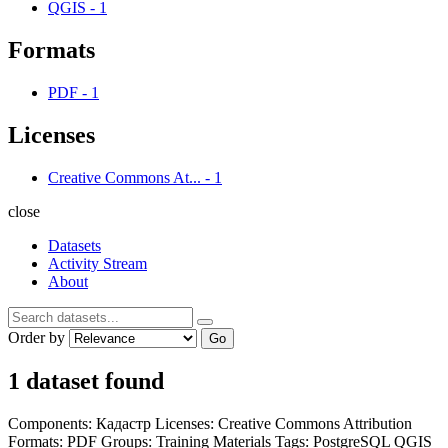
QGIS
-
1
Formats
PDF
-
1
Licenses
Creative Commons At...
-
1
close
Datasets
Activity Stream
About
Order by
Go
1 dataset found
Components:
Кадастр
Licenses:
Creative Commons Attribution
Formats:
PDF
Groups:
Training Materials
Tags:
PostgreSQL
QGIS