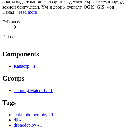
орчны кадастрын чиглэлээр нилээд хэдэн сургалт семинарууд
зохион байгуулсан. Үүнд дроны сургалт, QGIS, GIS, мөн
Канад...
read more
Followers
0
Datasets
1
Components
Кадастр
-
1
Groups
Training Materials
-
1
Tags
aerial photography
-
1
dji
-
1
dronedeploy
-
1