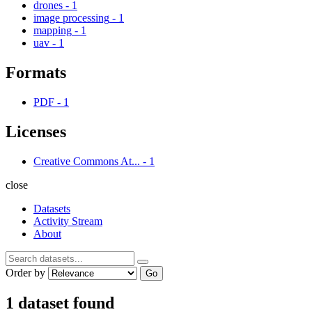
drones
-
1
image processing
-
1
mapping
-
1
uav
-
1
Formats
PDF
-
1
Licenses
Creative Commons At...
-
1
close
Datasets
Activity Stream
About
Order by
Go
1 dataset found