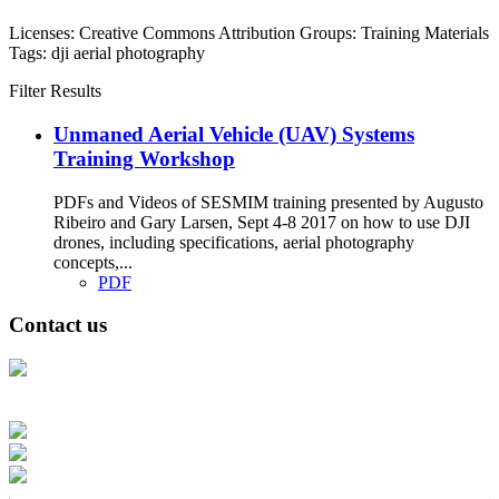
Licenses:
Creative Commons Attribution
Groups:
Training Materials
Tags:
dji
aerial photography
Filter Results
Unmaned Aerial Vehicle (UAV) Systems
Training Workshop
PDFs and Videos of SESMIM training presented by Augusto
Ribeiro and Gary Larsen, Sept 4-8 2017 on how to use DJI
drones, including specifications, aerial photography
concepts,...
PDF
Contact us
Address: Ашигт малтмал, газрын тосны газар, Монгол Улс, Улаанбаатар
хот 15170, Чингэлтэй дүүрэг, Барилгачдын талбай-3, Засгийн газрын XII
байр, баруун жигүүр
Факс: 976-11-310370
Вэб админ: 976-51-263915
Цахим шуудан: info@mrpam.gov.mn