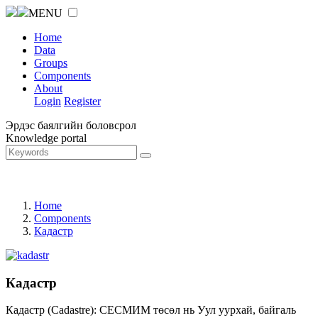
MENU
Home
Data
Groups
Components
About
Login
Register
Эрдэс баялгийн боловсрол
Knowledge portal
Home
Components
Кадастр
Кадастр
Кадастр (Cadastre): СЕСМИМ төсөл нь Уул уурхай, байгаль