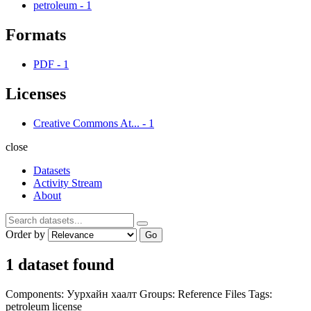
petroleum
-
1
Formats
PDF
-
1
Licenses
Creative Commons At...
-
1
close
Datasets
Activity Stream
About
Order by
Go
1 dataset found
Components:
Уурхайн хаалт
Groups:
Reference Files
Tags:
petroleum
license