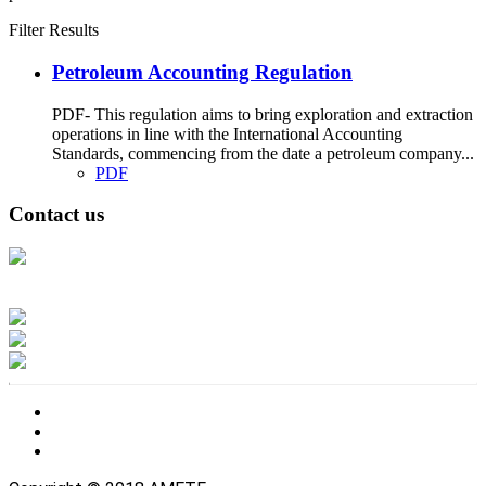
Filter Results
Petroleum Accounting Regulation
PDF- This regulation aims to bring exploration and extraction
operations in line with the International Accounting
Standards, commencing from the date a petroleum company...
PDF
Contact us
Address: Ашигт малтмал, газрын тосны газар, Монгол Улс, Улаанбаатар
хот 15170, Чингэлтэй дүүрэг, Барилгачдын талбай-3, Засгийн газрын XII
байр, баруун жигүүр
Факс: 976-11-310370
Вэб админ: 976-51-263915
Цахим шуудан: info@mrpam.gov.mn