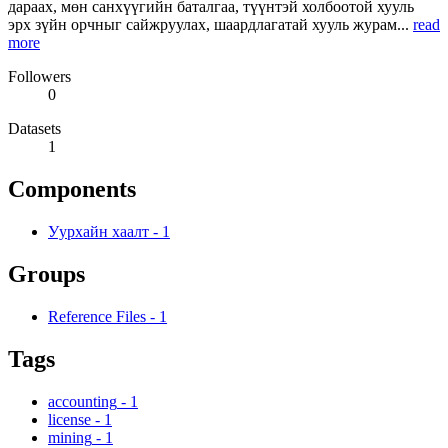
дараах, мөн санхүүгийн баталгаа, түүнтэй холбоотой хууль
эрх зүйн орчныг сайжруулах, шаардлагатай хууль журам...
read
more
Followers
0
Datasets
1
Components
Уурхайн хаалт
-
1
Groups
Reference Files
-
1
Tags
accounting
-
1
license
-
1
mining
-
1