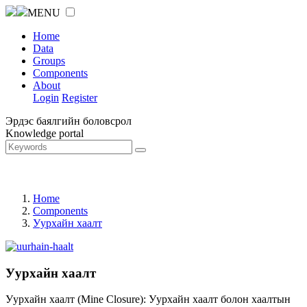
MENU
Home
Data
Groups
Components
About
Login
Register
Эрдэс баялгийн боловсрол
Knowledge portal
Home
Components
Уурхайн хаалт
Уурхайн хаалт
Уурхайн хаалт (Mine Closure): Уурхайн хаалт болон хаалтын