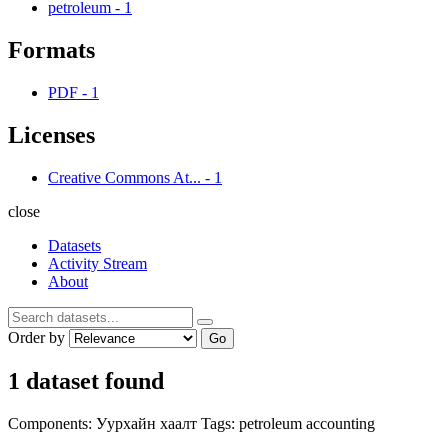
petroleum
-
1
Formats
PDF
-
1
Licenses
Creative Commons At...
-
1
close
Datasets
Activity Stream
About
Order by
Go
1 dataset found
Components:
Уурхайн хаалт
Tags:
petroleum
accounting