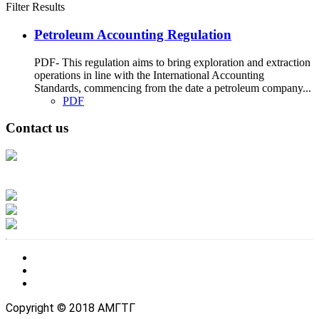
Filter Results
Petroleum Accounting Regulation
PDF- This regulation aims to bring exploration and extraction
operations in line with the International Accounting
Standards, commencing from the date a petroleum company...
PDF
Contact us
Address: Ашигт малтмал, газрын тосны газар, Монгол Улс, Улаанбаатар
хот 15170, Чингэлтэй дүүрэг, Барилгачдын талбай-3, Засгийн газрын XII
байр, баруун жигүүр
Факс: 976-11-310370
Вэб админ: 976-51-263915
Цахим шуудан: info@mrpam.gov.mn
Copyright © 2018 АМГТГ