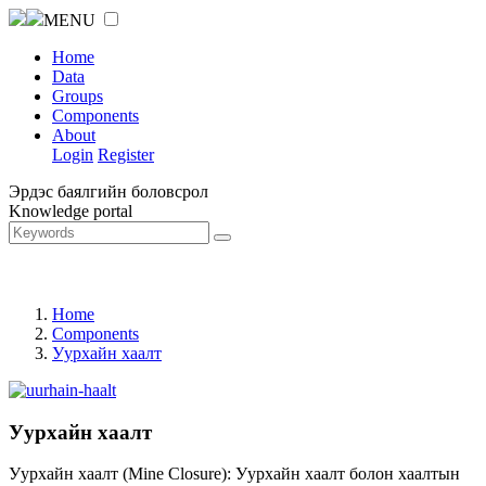
MENU
Home
Data
Groups
Components
About
Login
Register
Эрдэс баялгийн боловсрол
Knowledge portal
Home
Components
Уурхайн хаалт
Уурхайн хаалт
Уурхайн хаалт (Mine Closure): Уурхайн хаалт болон хаалтын