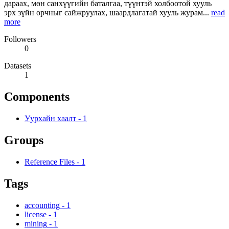
дараах, мөн санхүүгийн баталгаа, түүнтэй холбоотой хууль
эрх зүйн орчныг сайжруулах, шаардлагатай хууль журам...
read
more
Followers
0
Datasets
1
Components
Уурхайн хаалт
-
1
Groups
Reference Files
-
1
Tags
accounting
-
1
license
-
1
mining
-
1