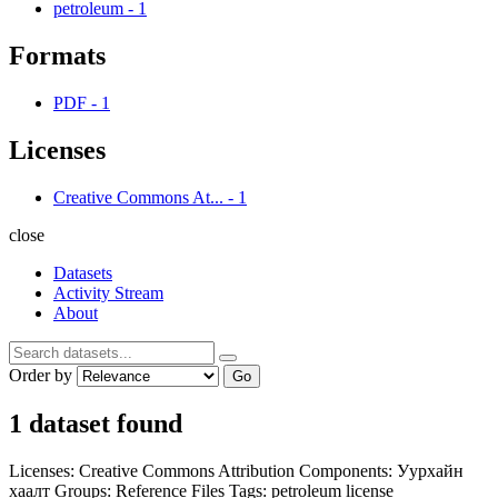
petroleum
-
1
Formats
PDF
-
1
Licenses
Creative Commons At...
-
1
close
Datasets
Activity Stream
About
Order by
Go
1 dataset found
Licenses:
Creative Commons Attribution
Components:
Уурхайн
хаалт
Groups:
Reference Files
Tags:
petroleum
license