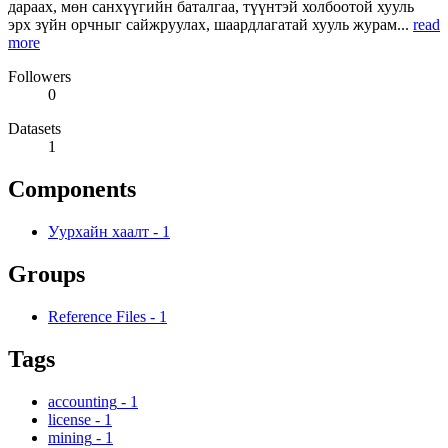
дараах, мөн санхүүгийн баталгаа, түүнтэй холбоотой хууль
эрх зүйн орчныг сайжруулах, шаардлагатай хууль журам...
read
more
Followers
0
Datasets
1
Components
Уурхайн хаалт
-
1
Groups
Reference Files
-
1
Tags
accounting
-
1
license
-
1
mining
-
1