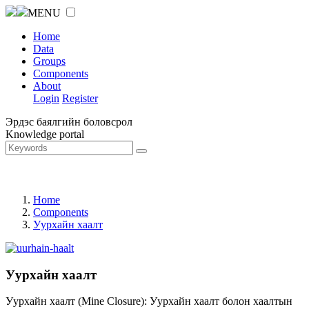
MENU
Home
Data
Groups
Components
About
Login
Register
Эрдэс баялгийн боловсрол
Knowledge portal
Home
Components
Уурхайн хаалт
Уурхайн хаалт
Уурхайн хаалт (Mine Closure): Уурхайн хаалт болон хаалтын