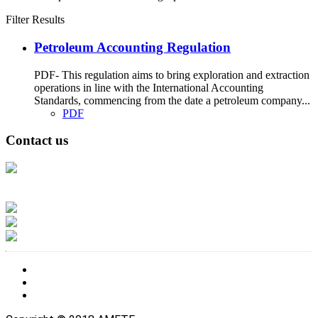
Filter Results
Petroleum Accounting Regulation
PDF- This regulation aims to bring exploration and extraction
operations in line with the International Accounting
Standards, commencing from the date a petroleum company...
PDF
Contact us
Address: Ашигт малтмал, газрын тосны газар, Монгол Улс, Улаанбаатар
хот 15170, Чингэлтэй дүүрэг, Барилгачдын талбай-3, Засгийн газрын XII
байр, баруун жигүүр
Факс: 976-11-310370
Вэб админ: 976-51-263915
Цахим шуудан: info@mrpam.gov.mn