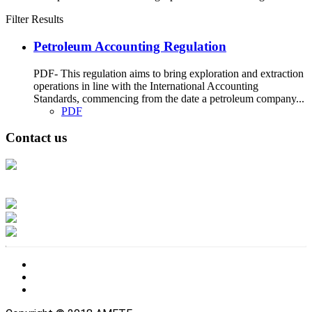
Filter Results
Petroleum Accounting Regulation
PDF- This regulation aims to bring exploration and extraction
operations in line with the International Accounting
Standards, commencing from the date a petroleum company...
PDF
Contact us
Address: Ашигт малтмал, газрын тосны газар, Монгол Улс, Улаанбаатар
хот 15170, Чингэлтэй дүүрэг, Барилгачдын талбай-3, Засгийн газрын XII
байр, баруун жигүүр
Факс: 976-11-310370
Вэб админ: 976-51-263915
Цахим шуудан: info@mrpam.gov.mn