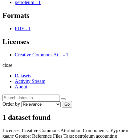
petroleum
-
1
Formats
PDF
-
1
Licenses
Creative Commons At...
-
1
close
Datasets
Activity Stream
About
Order by
Go
1 dataset found
Licenses:
Creative Commons Attribution
Components:
Уурхайн
хаалт
Groups:
Reference Files
Tags:
petroleum
accounting