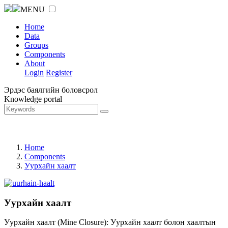
MENU
Home
Data
Groups
Components
About
Login
Register
Эрдэс баялгийн боловсрол
Knowledge portal
Home
Components
Уурхайн хаалт
Уурхайн хаалт
Уурхайн хаалт (Mine Closure): Уурхайн хаалт болон хаалтын