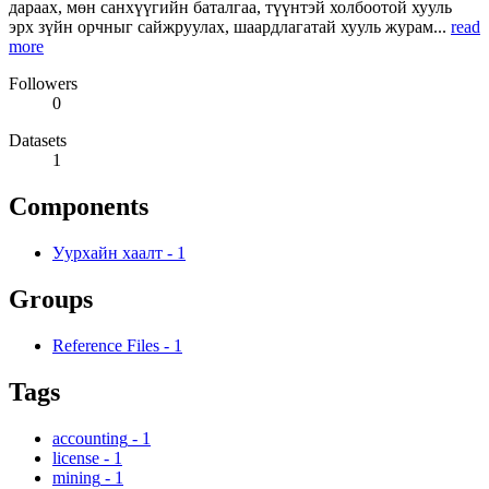
дараах, мөн санхүүгийн баталгаа, түүнтэй холбоотой хууль
эрх зүйн орчныг сайжруулах, шаардлагатай хууль журам...
read
more
Followers
0
Datasets
1
Components
Уурхайн хаалт
-
1
Groups
Reference Files
-
1
Tags
accounting
-
1
license
-
1
mining
-
1