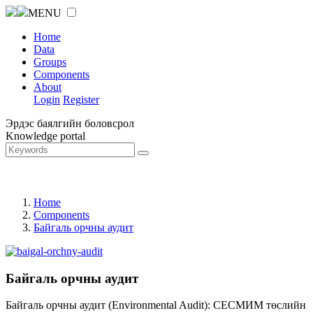
MENU
Home
Data
Groups
Components
About
Login
Register
Эрдэс баялгийн боловсрол
Knowledge portal
Home
Components
Байгаль орчны аудит
Байгаль орчны аудит
Байгаль орчны аудит (Environmental Audit): СЕСМИМ төслийн