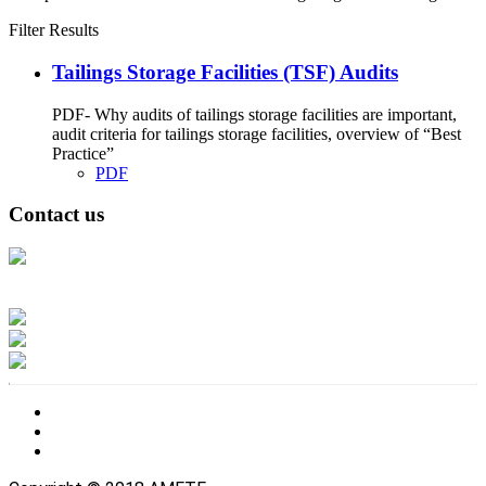
Filter Results
Tailings Storage Facilities (TSF) Audits
PDF- Why audits of tailings storage facilities are important,
audit criteria for tailings storage facilities, overview of “Best
Practice”
PDF
Contact us
Address: Ашигт малтмал, газрын тосны газар, Монгол Улс, Улаанбаатар
хот 15170, Чингэлтэй дүүрэг, Барилгачдын талбай-3, Засгийн газрын XII
байр, баруун жигүүр
Факс: 976-11-310370
Вэб админ: 976-51-263915
Цахим шуудан: info@mrpam.gov.mn