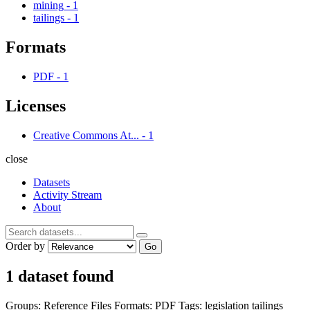
mining
-
1
tailings
-
1
Formats
PDF
-
1
Licenses
Creative Commons At...
-
1
close
Datasets
Activity Stream
About
Order by
Go
1 dataset found
Groups:
Reference Files
Formats:
PDF
Tags:
legislation
tailings