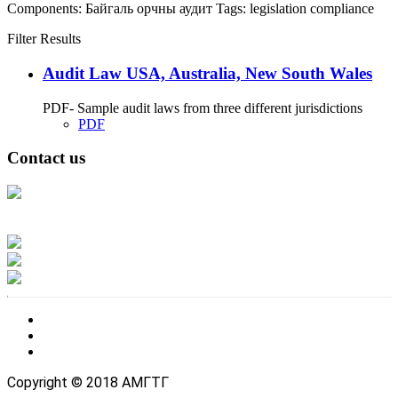
Components:
Байгаль орчны аудит
Tags:
legislation
compliance
Filter Results
Audit Law USA, Australia, New South Wales
PDF- Sample audit laws from three different jurisdictions
PDF
Contact us
Address: Ашигт малтмал, газрын тосны газар, Монгол Улс, Улаанбаатар
хот 15170, Чингэлтэй дүүрэг, Барилгачдын талбай-3, Засгийн газрын XII
байр, баруун жигүүр
Факс: 976-11-310370
Вэб админ: 976-51-263915
Цахим шуудан: info@mrpam.gov.mn
Copyright © 2018 АМГТГ