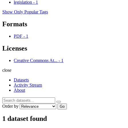
legislation
-
1
Show Only Popular Tags
Formats
PDF
-
1
Licenses
Creative Commons At...
-
1
close
Datasets
Activity Stream
About
Order by
Go
1 dataset found