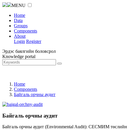
MENU
Home
Data
Groups
Components
About
Login
Register
Эрдэс баялгийн боловсрол
Knowledge portal
Home
Components
Байгаль орчны аудит
Байгаль орчны аудит
Байгаль орчны аудит (Environmental Audit): СЕСМИМ төслийн