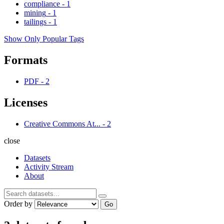
compliance
-
1
mining
-
1
tailings
-
1
Show Only Popular Tags
Formats
PDF
-
2
Licenses
Creative Commons At...
-
2
close
Datasets
Activity Stream
About
Order by
Go