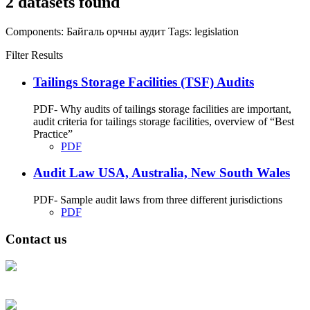
2 datasets found
Components:
Байгаль орчны аудит
Tags:
legislation
Filter Results
Tailings Storage Facilities (TSF) Audits
PDF- Why audits of tailings storage facilities are important,
audit criteria for tailings storage facilities, overview of “Best
Practice”
PDF
Audit Law USA, Australia, New South Wales
PDF- Sample audit laws from three different jurisdictions
PDF
Contact us
Address: Ашигт малтмал, газрын тосны газар, Монгол Улс, Улаанбаатар
хот 15170, Чингэлтэй дүүрэг, Барилгачдын талбай-3, Засгийн газрын XII
байр, баруун жигүүр
Факс: 976-11-310370