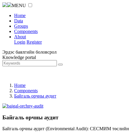
MENU
Home
Data
Groups
Components
About
Login
Register
Эрдэс баялгийн боловсрол
Knowledge portal
Home
Components
Байгаль орчны аудит
Байгаль орчны аудит
Байгаль орчны аудит (Environmental Audit): СЕСМИМ төслийн