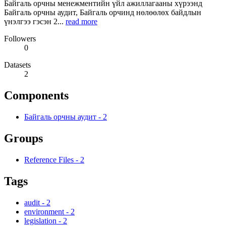
Байгаль орчны менежментийн үйл ажиллагааны хүрээнд
Байгаль орчны аудит, Байгаль орчинд нөлөөлөх байдлын
үнэлгээ гэсэн 2...
read more
Followers
0
Datasets
2
Components
Байгаль орчны аудит
-
2
Groups
Reference Files
-
2
Tags
audit
-
2
environment
-
2
legislation
-
2