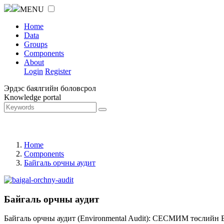
MENU
Home
Data
Groups
Components
About
Login
Register
Эрдэс баялгийн боловсрол
Knowledge portal
Home
Components
Байгаль орчны аудит
Байгаль орчны аудит
Байгаль орчны аудит (Environmental Audit): СЕСМИМ төслийн 