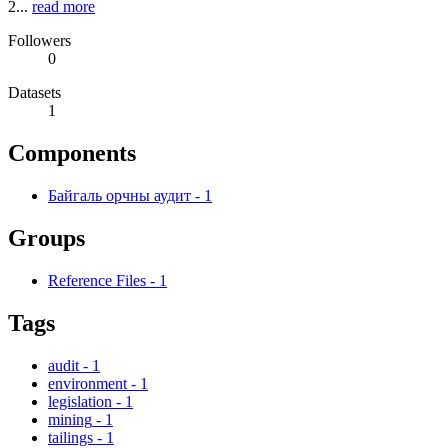
2...
read more
Followers
0
Datasets
1
Components
Байгаль орчны аудит
-
1
Groups
Reference Files
-
1
Tags
audit
-
1
environment
-
1
legislation
-
1
mining
-
1
tailings
-
1