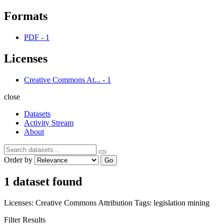
Formats
PDF
-
1
Licenses
Creative Commons At...
-
1
close
Datasets
Activity Stream
About
Order by
Go
1 dataset found
Licenses:
Creative Commons Attribution
Tags:
legislation
mining
Filter Results