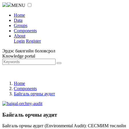
MENU
Home
Data
Groups
Components
About
Login
Register
Эрдэс баялгийн боловсрол
Knowledge portal
Home
Components
Байгаль орчны аудит
Байгаль орчны аудит
Байгаль орчны аудит (Environmental Audit): СЕСМИМ төслийн