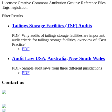
Licenses:
Creative Commons Attribution
Groups:
Reference Files
Tags:
legislation
Filter Results
Tailings Storage Facilities (TSF) Audits
PDF- Why audits of tailings storage facilities are important,
audit criteria for tailings storage facilities, overview of “Best
Practice”
PDF
Audit Law USA, Australia, New South Wales
PDF- Sample audit laws from three different jurisdictions
PDF
Contact us
Address: Ашигт малтмал, газрын тосны газар, Монгол Улс, Улаанбаатар
хот 15170, Чингэлтэй дүүрэг, Барилгачдын талбай-3, Засгийн газрын XII
байр, баруун жигүүр
Факс: 976-11-310370
Вэб админ: 976-51-263915