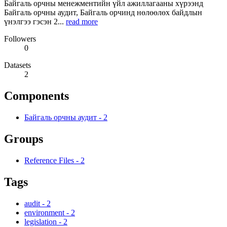
Байгаль орчны менежментийн үйл ажиллагааны хүрээнд
Байгаль орчны аудит, Байгаль орчинд нөлөөлөх байдлын
үнэлгээ гэсэн 2...
read more
Followers
0
Datasets
2
Components
Байгаль орчны аудит
-
2
Groups
Reference Files
-
2
Tags
audit
-
2
environment
-
2
legislation
-
2