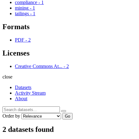
compliance
-
1
mining
-
1
tailings
-
1
Formats
PDF
-
2
Licenses
Creative Commons At...
-
2
close
Datasets
Activity Stream
About
Order by
Go
2 datasets found