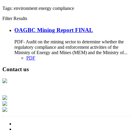
Tags:
environment
energy
compliance
Filter Results
OAGBC Mining Report FINAL
PDF- Audit on the mining sector to determine whether the
regulatory compliance and enforcement activities of the
Ministry of Energy and Mines (MEM) and the Ministry of...
PDF
Contact us
Address: Ашигт малтмал, газрын тосны газар, Монгол Улс, Улаанбаатар
хот 15170, Чингэлтэй дүүрэг, Барилгачдын талбай-3, Засгийн газрын XII
байр, баруун жигүүр
Факс: 976-11-310370
Вэб админ: 976-51-263915
Цахим шуудан: info@mrpam.gov.mn