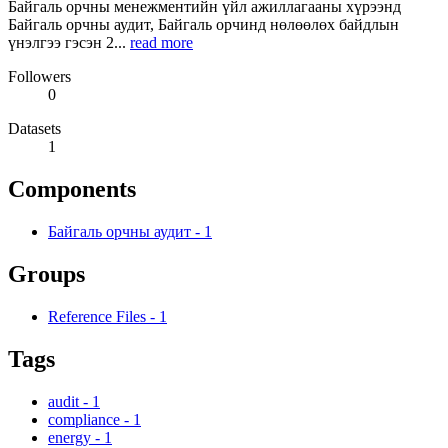
Байгаль орчны менежментийн үйл ажиллагааны хүрээнд
Байгаль орчны аудит, Байгаль орчинд нөлөөлөх байдлын
үнэлгээ гэсэн 2...
read more
Followers
0
Datasets
1
Components
Байгаль орчны аудит
-
1
Groups
Reference Files
-
1
Tags
audit
-
1
compliance
-
1
energy
-
1