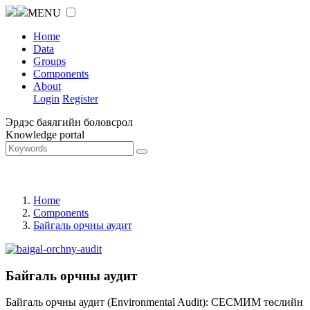
MENU
Home
Data
Groups
Components
About
Login
Register
Эрдэс баялгийн боловсрол
Knowledge portal
Home
Components
Байгаль орчны аудит
Байгаль орчны аудит
Байгаль орчны аудит (Environmental Audit): СЕСМИМ төслийн