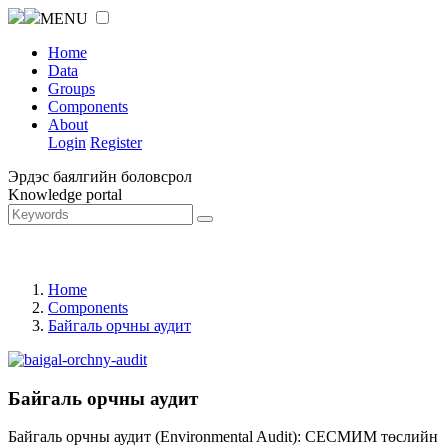
MENU
Home
Data
Groups
Components
About
Login
Register
Эрдэс баялгийн боловсрол
Knowledge portal
Home
Components
Байгаль орчны аудит
Байгаль орчны аудит
Байгаль орчны аудит (Environmental Audit): СЕСМИМ төслийн