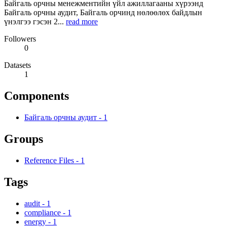
Байгаль орчны менежментийн үйл ажиллагааны хүрээнд
Байгаль орчны аудит, Байгаль орчинд нөлөөлөх байдлын
үнэлгээ гэсэн 2...
read more
Followers
0
Datasets
1
Components
Байгаль орчны аудит
-
1
Groups
Reference Files
-
1
Tags
audit
-
1
compliance
-
1
energy
-
1