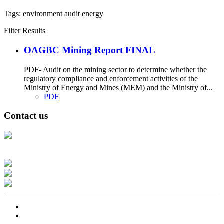
Tags:
environment
audit
energy
Filter Results
OAGBC Mining Report FINAL
PDF- Audit on the mining sector to determine whether the
regulatory compliance and enforcement activities of the
Ministry of Energy and Mines (MEM) and the Ministry of...
PDF
Contact us
Address: Ашигт малтмал, газрын тосны газар, Монгол Улс, Улаанбаатар
хот 15170, Чингэлтэй дүүрэг, Барилгачдын талбай-3, Засгийн газрын XII
байр, баруун жигүүр
Факс: 976-11-310370
Вэб админ: 976-51-263915
Цахим шуудан: info@mrpam.gov.mn