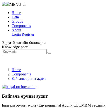
MENU
Home
Data
Groups
Components
About
Login
Register
Эрдэс баялгийн боловсрол
Knowledge portal
Home
Components
Байгаль орчны аудит
Байгаль орчны аудит
Байгаль орчны аудит (Environmental Audit): СЕСМИМ төслийн