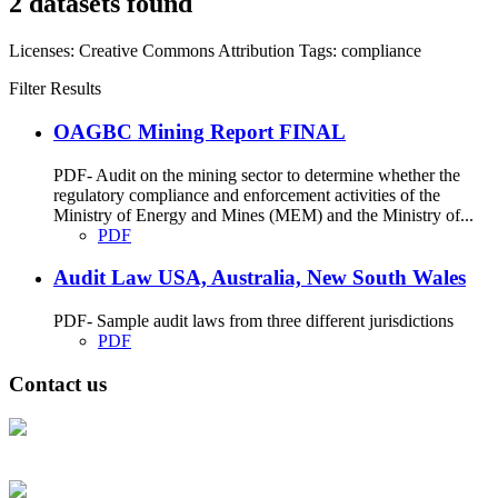
2 datasets found
Licenses:
Creative Commons Attribution
Tags:
compliance
Filter Results
OAGBC Mining Report FINAL
PDF- Audit on the mining sector to determine whether the
regulatory compliance and enforcement activities of the
Ministry of Energy and Mines (MEM) and the Ministry of...
PDF
Audit Law USA, Australia, New South Wales
PDF- Sample audit laws from three different jurisdictions
PDF
Contact us
Address: Ашигт малтмал, газрын тосны газар, Монгол Улс, Улаанбаатар
хот 15170, Чингэлтэй дүүрэг, Барилгачдын талбай-3, Засгийн газрын XII
байр, баруун жигүүр
Факс: 976-11-310370