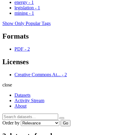
energy
-
1
legislation
-
1
mining
-
1
Show Only Popular Tags
Formats
PDF
-
2
Licenses
Creative Commons At...
-
2
close
Datasets
Activity Stream
About
Order by
Go