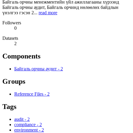
Байгаль орчны менежментийн үйл ажиллагааны хүрээнд
Байгаль орчны аудит, Байгаль орчинд нөлөөлөх байдлын
үнэлгээ гэсэн 2...
read more
Followers
0
Datasets
2
Components
Байгаль орчны аудит
-
2
Groups
Reference Files
-
2
Tags
audit
-
2
compliance
-
2
environment
-
2