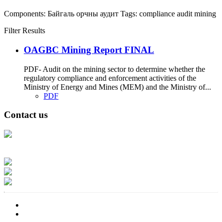
Components:
Байгаль орчны аудит
Tags:
compliance
audit
mining
Filter Results
OAGBC Mining Report FINAL
PDF- Audit on the mining sector to determine whether the
regulatory compliance and enforcement activities of the
Ministry of Energy and Mines (MEM) and the Ministry of...
PDF
Contact us
Address: Ашигт малтмал, газрын тосны газар, Монгол Улс, Улаанбаатар
хот 15170, Чингэлтэй дүүрэг, Барилгачдын талбай-3, Засгийн газрын XII
байр, баруун жигүүр
Факс: 976-11-310370
Вэб админ: 976-51-263915
Цахим шуудан: info@mrpam.gov.mn