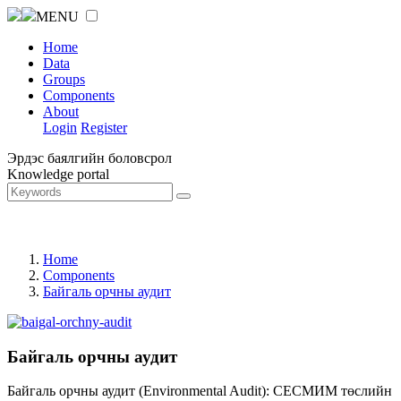
MENU
Home
Data
Groups
Components
About
Login
Register
Эрдэс баялгийн боловсрол
Knowledge portal
Home
Components
Байгаль орчны аудит
Байгаль орчны аудит
Байгаль орчны аудит (Environmental Audit): СЕСМИМ төслийн