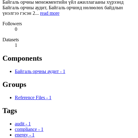
Байгаль орчны менежментийн үйл ажиллагааны хүрээнд
Байгаль орчны аудит, Байгаль орчинд нөлөөлөх байдлын
үнэлгээ гэсэн 2...
read more
Followers
0
Datasets
1
Components
Байгаль орчны аудит
-
1
Groups
Reference Files
-
1
Tags
audit
-
1
compliance
-
1
energy
-
1