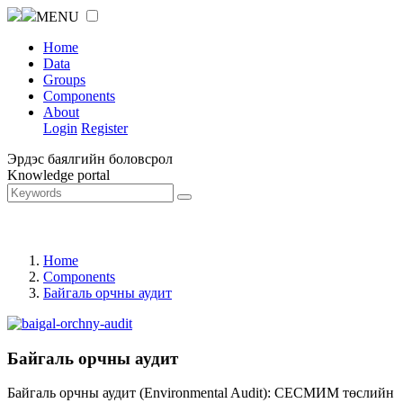
MENU
Home
Data
Groups
Components
About
Login
Register
Эрдэс баялгийн боловсрол
Knowledge portal
Home
Components
Байгаль орчны аудит
Байгаль орчны аудит
Байгаль орчны аудит (Environmental Audit): СЕСМИМ төслийн