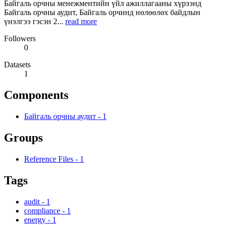
Байгаль орчны менежментийн үйл ажиллагааны хүрээнд
Байгаль орчны аудит, Байгаль орчинд нөлөөлөх байдлын
үнэлгээ гэсэн 2...
read more
Followers
0
Datasets
1
Components
Байгаль орчны аудит
-
1
Groups
Reference Files
-
1
Tags
audit
-
1
compliance
-
1
energy
-
1