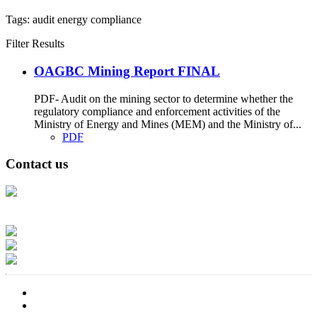
Tags:
audit
energy
compliance
Filter Results
OAGBC Mining Report FINAL
PDF- Audit on the mining sector to determine whether the
regulatory compliance and enforcement activities of the
Ministry of Energy and Mines (MEM) and the Ministry of...
PDF
Contact us
Address: Ашигт малтмал, газрын тосны газар, Монгол Улс, Улаанбаатар
хот 15170, Чингэлтэй дүүрэг, Барилгачдын талбай-3, Засгийн газрын XII
байр, баруун жигүүр
Факс: 976-11-310370
Вэб админ: 976-51-263915
Цахим шуудан: info@mrpam.gov.mn