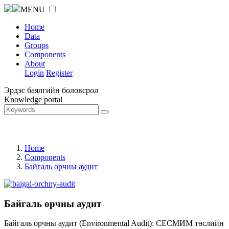
MENU
Home
Data
Groups
Components
About
Login
Register
Эрдэс баялгийн боловсрол
Knowledge portal
Home
Components
Байгаль орчны аудит
Байгаль орчны аудит
Байгаль орчны аудит (Environmental Audit): СЕСМИМ төслийн