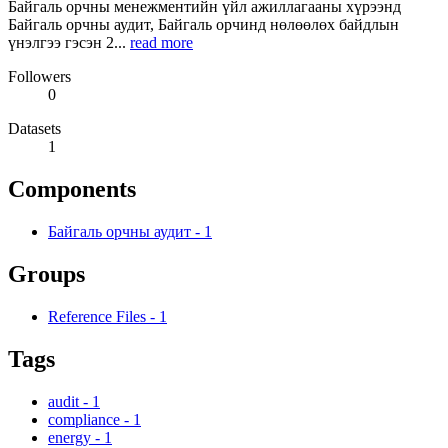
Байгаль орчны менежментийн үйл ажиллагааны хүрээнд
Байгаль орчны аудит, Байгаль орчинд нөлөөлөх байдлын
үнэлгээ гэсэн 2...
read more
Followers
0
Datasets
1
Components
Байгаль орчны аудит
-
1
Groups
Reference Files
-
1
Tags
audit
-
1
compliance
-
1
energy
-
1