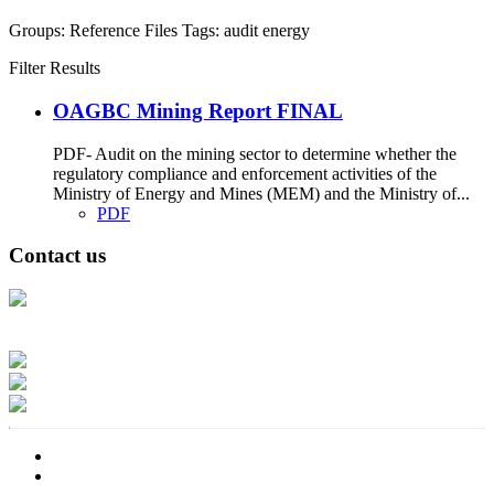
Groups:
Reference Files
Tags:
audit
energy
Filter Results
OAGBC Mining Report FINAL
PDF- Audit on the mining sector to determine whether the
regulatory compliance and enforcement activities of the
Ministry of Energy and Mines (MEM) and the Ministry of...
PDF
Contact us
Address: Ашигт малтмал, газрын тосны газар, Монгол Улс, Улаанбаатар
хот 15170, Чингэлтэй дүүрэг, Барилгачдын талбай-3, Засгийн газрын XII
байр, баруун жигүүр
Факс: 976-11-310370
Вэб админ: 976-51-263915
Цахим шуудан: info@mrpam.gov.mn