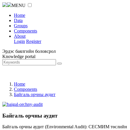
MENU
Home
Data
Groups
Components
About
Login
Register
Эрдэс баялгийн боловсрол
Knowledge portal
Home
Components
Байгаль орчны аудит
Байгаль орчны аудит
Байгаль орчны аудит (Environmental Audit): СЕСМИМ төслийн