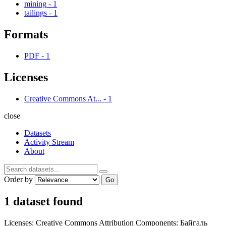
mining
-
1
tailings
-
1
Formats
PDF
-
1
Licenses
Creative Commons At...
-
1
close
Datasets
Activity Stream
About
Order by
Go
1 dataset found
Licenses:
Creative Commons Attribution
Components:
Байгаль