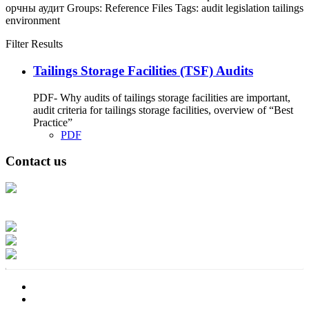
орчны аудит
Groups:
Reference Files
Tags:
audit
legislation
tailings
environment
Filter Results
Tailings Storage Facilities (TSF) Audits
PDF- Why audits of tailings storage facilities are important,
audit criteria for tailings storage facilities, overview of “Best
Practice”
PDF
Contact us
Address: Ашигт малтмал, газрын тосны газар, Монгол Улс, Улаанбаатар
хот 15170, Чингэлтэй дүүрэг, Барилгачдын талбай-3, Засгийн газрын XII
байр, баруун жигүүр
Факс: 976-11-310370
Вэб админ: 976-51-263915
Цахим шуудан: info@mrpam.gov.mn