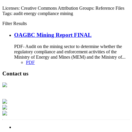
Licenses:
Creative Commons Attribution
Groups:
Reference Files
Tags:
audit
energy
compliance
mining
Filter Results
OAGBC Mining Report FINAL
PDF- Audit on the mining sector to determine whether the
regulatory compliance and enforcement activities of the
Ministry of Energy and Mines (MEM) and the Ministry of...
PDF
Contact us
Address: Ашигт малтмал, газрын тосны газар, Монгол Улс, Улаанбаатар
хот 15170, Чингэлтэй дүүрэг, Барилгачдын талбай-3, Засгийн газрын XII
байр, баруун жигүүр
Факс: 976-11-310370
Вэб админ: 976-51-263915
Цахим шуудан: info@mrpam.gov.mn