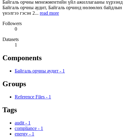
Байгаль орчны менежментийн үйл ажиллагааны хүрээнд
Байгаль орчны аудит, Байгаль орчинд нөлөөлөх байдлын
үнэлгээ гэсэн 2...
read more
Followers
0
Datasets
1
Components
Байгаль орчны аудит
-
1
Groups
Reference Files
-
1
Tags
audit
-
1
compliance
-
1
energy
-
1