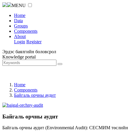
MENU
Home
Data
Groups
Components
About
Login
Register
Эрдэс баялгийн боловсрол
Knowledge portal
Home
Components
Байгаль орчны аудит
Байгаль орчны аудит
Байгаль орчны аудит (Environmental Audit): СЕСМИМ төслийн