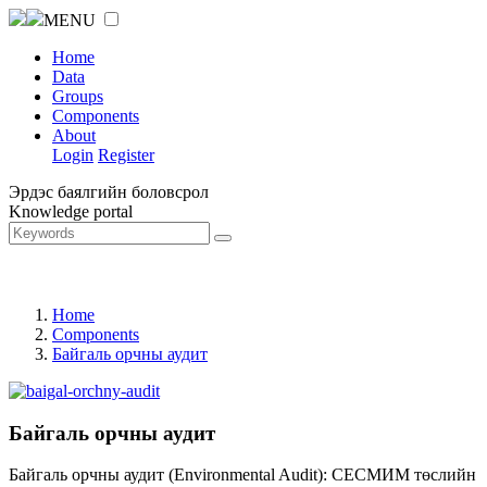
MENU
Home
Data
Groups
Components
About
Login
Register
Эрдэс баялгийн боловсрол
Knowledge portal
Home
Components
Байгаль орчны аудит
Байгаль орчны аудит
Байгаль орчны аудит (Environmental Audit): СЕСМИМ төслийн