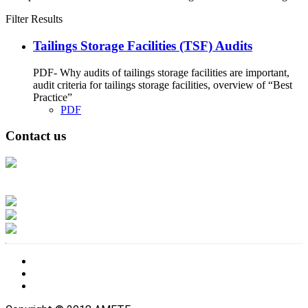
Filter Results
Tailings Storage Facilities (TSF) Audits
PDF- Why audits of tailings storage facilities are important,
audit criteria for tailings storage facilities, overview of “Best
Practice”
PDF
Contact us
Address: Ашигт малтмал, газрын тосны газар, Монгол Улс, Улаанбаатар
хот 15170, Чингэлтэй дүүрэг, Барилгачдын талбай-3, Засгийн газрын XII
байр, баруун жигүүр
Факс: 976-11-310370
Вэб админ: 976-51-263915
Цахим шуудан: info@mrpam.gov.mn