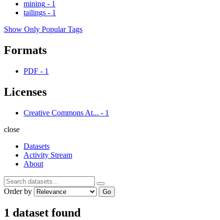
mining
-
1
tailings
-
1
Show Only Popular Tags
Formats
PDF
-
1
Licenses
Creative Commons At...
-
1
close
Datasets
Activity Stream
About
Order by
Go
1 dataset found