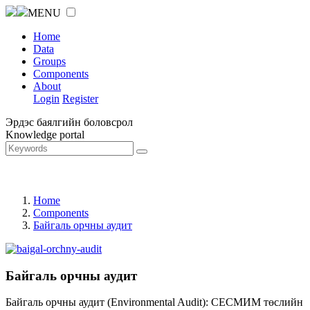
MENU
Home
Data
Groups
Components
About
Login
Register
Эрдэс баялгийн боловсрол
Knowledge portal
Home
Components
Байгаль орчны аудит
Байгаль орчны аудит
Байгаль орчны аудит (Environmental Audit): СЕСМИМ төслийн