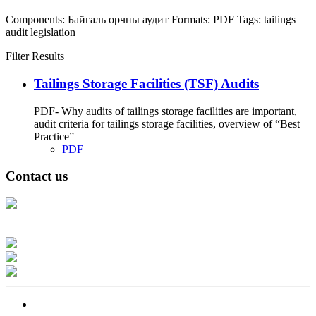
Components:
Байгаль орчны аудит
Formats:
PDF
Tags:
tailings
audit
legislation
Filter Results
Tailings Storage Facilities (TSF) Audits
PDF- Why audits of tailings storage facilities are important,
audit criteria for tailings storage facilities, overview of “Best
Practice”
PDF
Contact us
Address: Ашигт малтмал, газрын тосны газар, Монгол Улс, Улаанбаатар
хот 15170, Чингэлтэй дүүрэг, Барилгачдын талбай-3, Засгийн газрын XII
байр, баруун жигүүр
Факс: 976-11-310370
Вэб админ: 976-51-263915
Цахим шуудан: info@mrpam.gov.mn