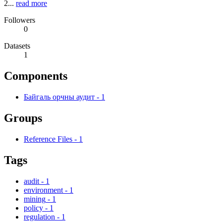
2...
read more
Followers
0
Datasets
1
Components
Байгаль орчны аудит
-
1
Groups
Reference Files
-
1
Tags
audit
-
1
environment
-
1
mining
-
1
policy
-
1
regulation
-
1