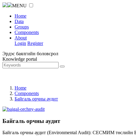
MENU
Home
Data
Groups
Components
About
Login
Register
Эрдэс баялгийн боловсрол
Knowledge portal
Home
Components
Байгаль орчны аудит
Байгаль орчны аудит
Байгаль орчны аудит (Environmental Audit): СЕСМИМ төслийн 