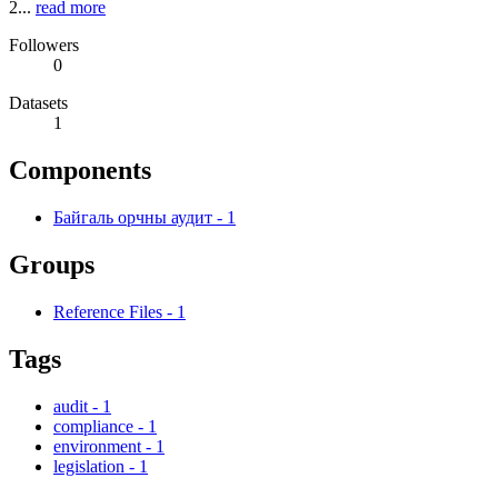
2...
read more
Followers
0
Datasets
1
Components
Байгаль орчны аудит
-
1
Groups
Reference Files
-
1
Tags
audit
-
1
compliance
-
1
environment
-
1
legislation
-
1