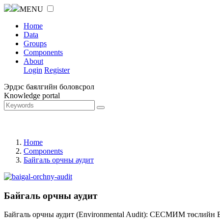
MENU
Home
Data
Groups
Components
About
Login
Register
Эрдэс баялгийн боловсрол
Knowledge portal
Home
Components
Байгаль орчны аудит
Байгаль орчны аудит
Байгаль орчны аудит (Environmental Audit): СЕСМИМ төслийн 