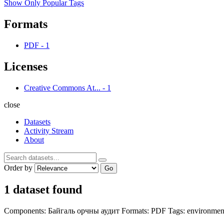
Show Only Popular Tags
Formats
PDF
-
1
Licenses
Creative Commons At...
-
1
close
Datasets
Activity Stream
About
Order by
Go
1 dataset found
Components:
Байгаль орчны аудит
Formats:
PDF
Tags:
environme