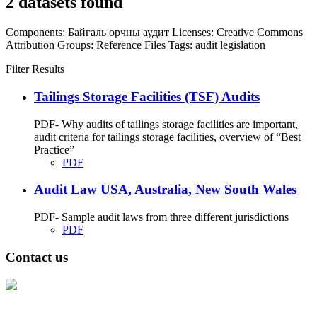
2 datasets found
Components:
Байгаль орчны аудит
Licenses:
Creative Commons
Attribution
Groups:
Reference Files
Tags:
audit
legislation
Filter Results
Tailings Storage Facilities (TSF) Audits
PDF- Why audits of tailings storage facilities are important,
audit criteria for tailings storage facilities, overview of “Best
Practice”
PDF
Audit Law USA, Australia, New South Wales
PDF- Sample audit laws from three different jurisdictions
PDF
Contact us
Address: Ашигт малтмал, газрын тосны газар, Монгол Улс, Улаанбаатар
хот 15170, Чингэлтэй дүүрэг, Барилгачдын талбай-3, Засгийн газрын XII
байр, баруун жигүүр