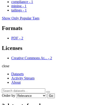
compliance
-
1
mining
-
1
tailings
-
1
Show Only Popular Tags
Formats
PDF
-
2
Licenses
Creative Commons At...
-
2
close
Datasets
Activity Stream
About
Order by
Go