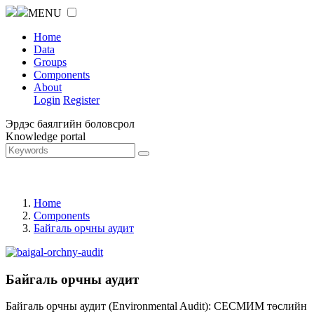
MENU
Home
Data
Groups
Components
About
Login
Register
Эрдэс баялгийн боловсрол
Knowledge portal
Home
Components
Байгаль орчны аудит
Байгаль орчны аудит
Байгаль орчны аудит (Environmental Audit): СЕСМИМ төслийн