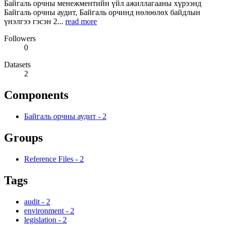
Байгаль орчны менежментийн үйл ажиллагааны хүрээнд
Байгаль орчны аудит, Байгаль орчинд нөлөөлөх байдлын
үнэлгээ гэсэн 2...
read more
Followers
0
Datasets
2
Components
Байгаль орчны аудит
-
2
Groups
Reference Files
-
2
Tags
audit
-
2
environment
-
2
legislation
-
2