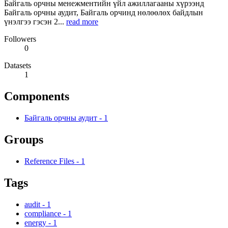
Байгаль орчны менежментийн үйл ажиллагааны хүрээнд
Байгаль орчны аудит, Байгаль орчинд нөлөөлөх байдлын
үнэлгээ гэсэн 2...
read more
Followers
0
Datasets
1
Components
Байгаль орчны аудит
-
1
Groups
Reference Files
-
1
Tags
audit
-
1
compliance
-
1
energy
-
1