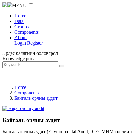
MENU
Home
Data
Groups
Components
About
Login
Register
Эрдэс баялгийн боловсрол
Knowledge portal
Home
Components
Байгаль орчны аудит
Байгаль орчны аудит
Байгаль орчны аудит (Environmental Audit): СЕСМИМ төслийн