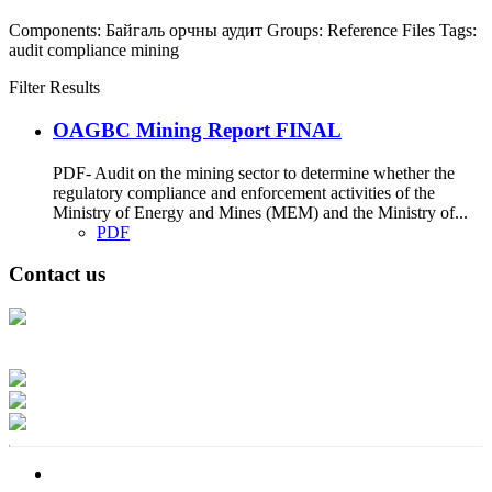
Components:
Байгаль орчны аудит
Groups:
Reference Files
Tags:
audit
compliance
mining
Filter Results
OAGBC Mining Report FINAL
PDF- Audit on the mining sector to determine whether the
regulatory compliance and enforcement activities of the
Ministry of Energy and Mines (MEM) and the Ministry of...
PDF
Contact us
Address: Ашигт малтмал, газрын тосны газар, Монгол Улс, Улаанбаатар
хот 15170, Чингэлтэй дүүрэг, Барилгачдын талбай-3, Засгийн газрын XII
байр, баруун жигүүр
Факс: 976-11-310370
Вэб админ: 976-51-263915
Цахим шуудан: info@mrpam.gov.mn