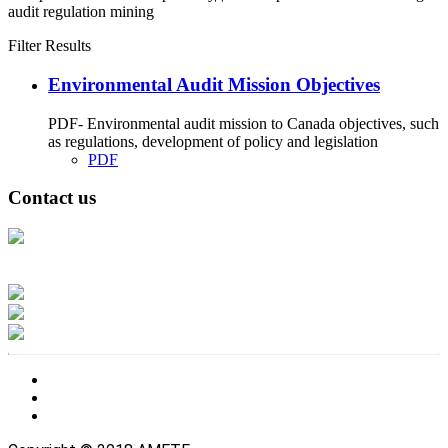
audit
regulation
mining
Filter Results
Environmental Audit Mission Objectives
PDF- Environmental audit mission to Canada objectives, such
as regulations, development of policy and legislation
PDF
Contact us
Address: Ашигт малтмал, газрын тосны газар, Монгол Улс, Улаанбаатар
хот 15170, Чингэлтэй дүүрэг, Барилгачдын талбай-3, Засгийн газрын XII
байр, баруун жигүүр
Факс: 976-11-310370
Вэб админ: 976-51-263915
Цахим шуудан: info@mrpam.gov.mn