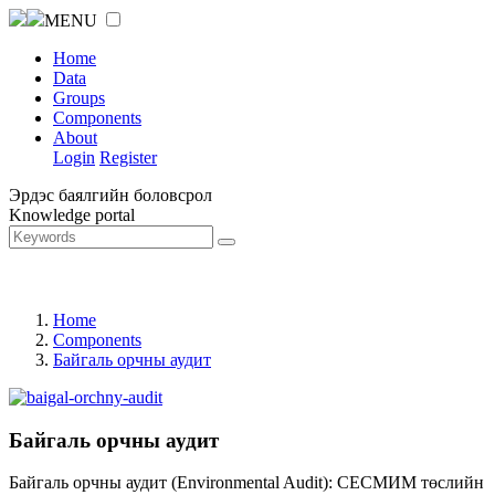
MENU
Home
Data
Groups
Components
About
Login
Register
Эрдэс баялгийн боловсрол
Knowledge portal
Home
Components
Байгаль орчны аудит
Байгаль орчны аудит
Байгаль орчны аудит (Environmental Audit): СЕСМИМ төслийн