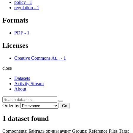
policy
-
1
regulation
-
1
Formats
PDF
-
1
Licenses
Creative Commons At...
-
1
close
Datasets
Activity Stream
About
Order by
Go
1 dataset found
Components:
Байгаль орчны аудит
Groups:
Reference Files
Tags: