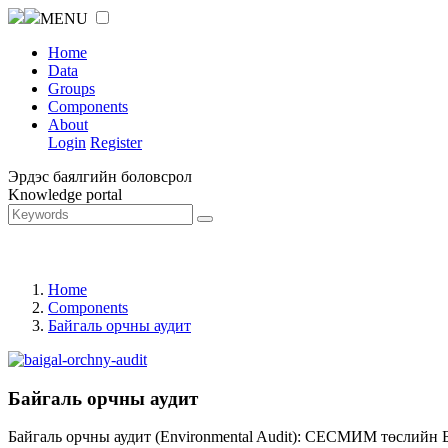
MENU
Home
Data
Groups
Components
About
Login
Register
Эрдэс баялгийн боловсрол
Knowledge portal
Home
Components
Байгаль орчны аудит
Байгаль орчны аудит
Байгаль орчны аудит (Environmental Audit): СЕСМИМ төслийн 