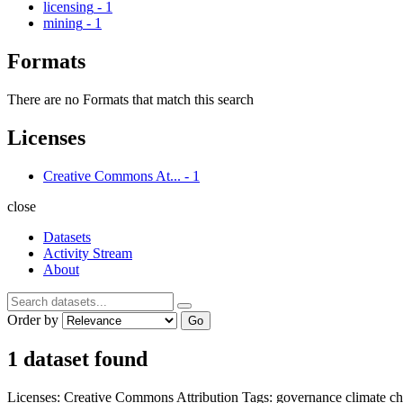
licensing
-
1
mining
-
1
Formats
There are no Formats that match this search
Licenses
Creative Commons At...
-
1
close
Datasets
Activity Stream
About
Order by
Go
1 dataset found
Licenses:
Creative Commons Attribution
Tags:
governance
climate c