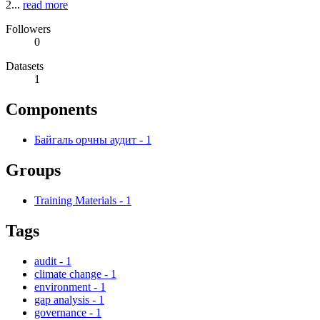
2...
read more
Followers
0
Datasets
1
Components
Байгаль орчны аудит
-
1
Groups
Training Materials
-
1
Tags
audit
-
1
climate change
-
1
environment
-
1
gap analysis
-
1
governance
-
1