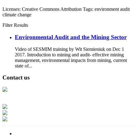
Licenses:
Creative Commons Attribution
Tags:
environment
audit
climate change
Filter Results
Environmental Audit and the Mining Sector
Video of SESMIM training by Wit Siemieniuk on Dec 1
2017. Introduction to mining and audit- effective mining
management, environmental impacts from mining, current
state of...
Contact us
Address: Ашигт малтмал, газрын тосны газар, Монгол Улс, Улаанбаатар
хот 15170, Чингэлтэй дүүрэг, Барилгачдын талбай-3, Засгийн газрын XII
байр, баруун жигүүр
Факс: 976-11-310370
Вэб админ: 976-51-263915
Цахим шуудан: info@mrpam.gov.mn