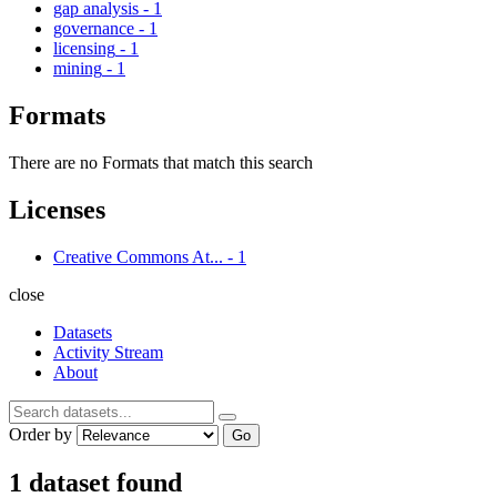
gap analysis
-
1
governance
-
1
licensing
-
1
mining
-
1
Formats
There are no Formats that match this search
Licenses
Creative Commons At...
-
1
close
Datasets
Activity Stream
About
Order by
Go
1 dataset found