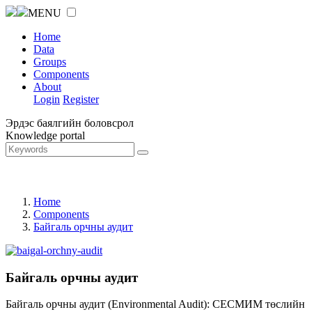
MENU
Home
Data
Groups
Components
About
Login
Register
Эрдэс баялгийн боловсрол
Knowledge portal
Home
Components
Байгаль орчны аудит
Байгаль орчны аудит
Байгаль орчны аудит (Environmental Audit): СЕСМИМ төслийн