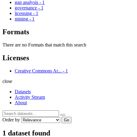
gap analysis
-
1
governance
-
1
licensing
-
1
mining
-
1
Formats
There are no Formats that match this search
Licenses
Creative Commons At...
-
1
close
Datasets
Activity Stream
About
Order by
Go
1 dataset found