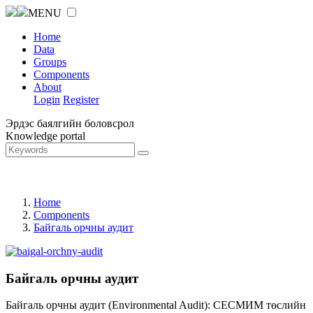
MENU
Home
Data
Groups
Components
About
Login
Register
Эрдэс баялгийн боловсрол
Knowledge portal
Home
Components
Байгаль орчны аудит
Байгаль орчны аудит
Байгаль орчны аудит (Environmental Audit): СЕСМИМ төслийн