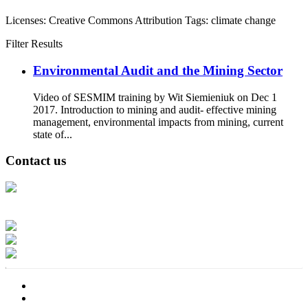
Licenses:
Creative Commons Attribution
Tags:
climate change
Filter Results
Environmental Audit and the Mining Sector
Video of SESMIM training by Wit Siemieniuk on Dec 1
2017. Introduction to mining and audit- effective mining
management, environmental impacts from mining, current
state of...
Contact us
Address: Ашигт малтмал, газрын тосны газар, Монгол Улс, Улаанбаатар
хот 15170, Чингэлтэй дүүрэг, Барилгачдын талбай-3, Засгийн газрын XII
байр, баруун жигүүр
Факс: 976-11-310370
Вэб админ: 976-51-263915
Цахим шуудан: info@mrpam.gov.mn