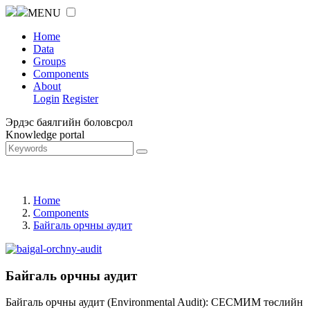
MENU
Home
Data
Groups
Components
About
Login
Register
Эрдэс баялгийн боловсрол
Knowledge portal
Home
Components
Байгаль орчны аудит
Байгаль орчны аудит
Байгаль орчны аудит (Environmental Audit): СЕСМИМ төслийн