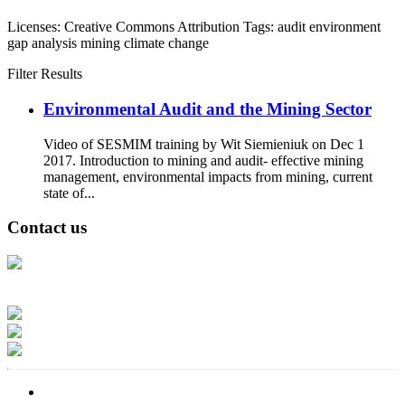
Licenses:
Creative Commons Attribution
Tags:
audit
environment
gap analysis
mining
climate change
Filter Results
Environmental Audit and the Mining Sector
Video of SESMIM training by Wit Siemieniuk on Dec 1
2017. Introduction to mining and audit- effective mining
management, environmental impacts from mining, current
state of...
Contact us
Address: Ашигт малтмал, газрын тосны газар, Монгол Улс, Улаанбаатар
хот 15170, Чингэлтэй дүүрэг, Барилгачдын талбай-3, Засгийн газрын XII
байр, баруун жигүүр
Факс: 976-11-310370
Вэб админ: 976-51-263915
Цахим шуудан: info@mrpam.gov.mn