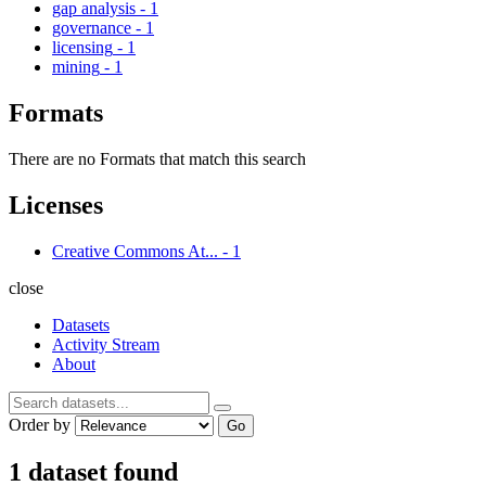
gap analysis
-
1
governance
-
1
licensing
-
1
mining
-
1
Formats
There are no Formats that match this search
Licenses
Creative Commons At...
-
1
close
Datasets
Activity Stream
About
Order by
Go
1 dataset found