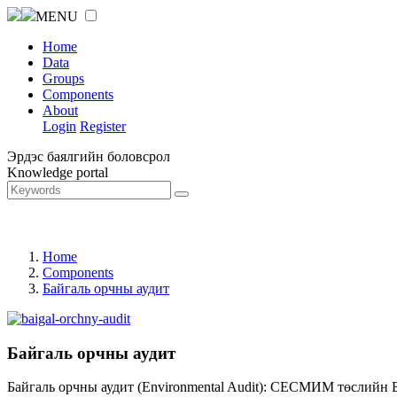
MENU
Home
Data
Groups
Components
About
Login
Register
Эрдэс баялгийн боловсрол
Knowledge portal
Home
Components
Байгаль орчны аудит
Байгаль орчны аудит
Байгаль орчны аудит (Environmental Audit): СЕСМИМ төслийн 