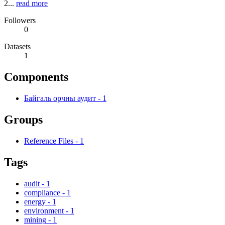
2...
read more
Followers
0
Datasets
1
Components
Байгаль орчны аудит
-
1
Groups
Reference Files
-
1
Tags
audit
-
1
compliance
-
1
energy
-
1
environment
-
1
mining
-
1