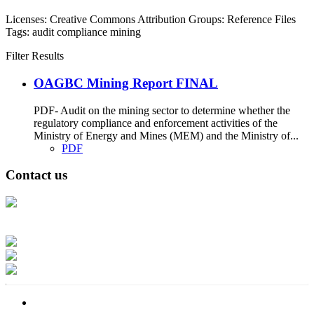
Licenses:
Creative Commons Attribution
Groups:
Reference Files
Tags:
audit
compliance
mining
Filter Results
OAGBC Mining Report FINAL
PDF- Audit on the mining sector to determine whether the
regulatory compliance and enforcement activities of the
Ministry of Energy and Mines (MEM) and the Ministry of...
PDF
Contact us
Address: Ашигт малтмал, газрын тосны газар, Монгол Улс, Улаанбаатар
хот 15170, Чингэлтэй дүүрэг, Барилгачдын талбай-3, Засгийн газрын XII
байр, баруун жигүүр
Факс: 976-11-310370
Вэб админ: 976-51-263915
Цахим шуудан: info@mrpam.gov.mn