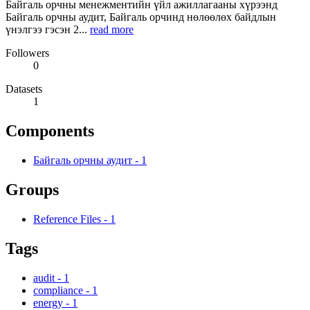
Байгаль орчны менежментийн үйл ажиллагааны хүрээнд
Байгаль орчны аудит, Байгаль орчинд нөлөөлөх байдлын
үнэлгээ гэсэн 2...
read more
Followers
0
Datasets
1
Components
Байгаль орчны аудит
-
1
Groups
Reference Files
-
1
Tags
audit
-
1
compliance
-
1
energy
-
1