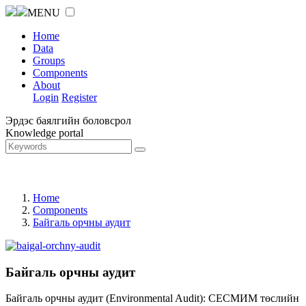
MENU
Home
Data
Groups
Components
About
Login
Register
Эрдэс баялгийн боловсрол
Knowledge portal
Home
Components
Байгаль орчны аудит
Байгаль орчны аудит
Байгаль орчны аудит (Environmental Audit): СЕСМИМ төслийн