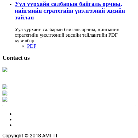
Уул уурхайн салбарын байгаль орчны,
нийгмийн стратегийн үнэлгээний эцсийн
тайлан
Уул уурхайн салбарын байгаль орчны, нийгмийн
стратегийн үнэлгээний эцсийн тайлангийн PDF
хувилбар
PDF
Contact us
Address: Ашигт малтмал, газрын тосны газар, Монгол Улс, Улаанбаатар
хот 15170, Чингэлтэй дүүрэг, Барилгачдын талбай-3, Засгийн газрын XII
байр, баруун жигүүр
Факс: 976-11-310370
Вэб админ: 976-51-263915
Цахим шуудан: info@mrpam.gov.mn
Copyright © 2018 АМГТГ