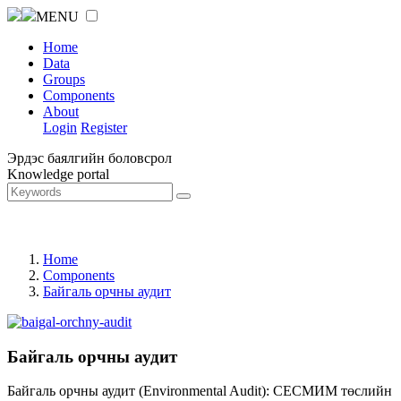
MENU
Home
Data
Groups
Components
About
Login
Register
Эрдэс баялгийн боловсрол
Knowledge portal
Home
Components
Байгаль орчны аудит
Байгаль орчны аудит
Байгаль орчны аудит (Environmental Audit): СЕСМИМ төслийн