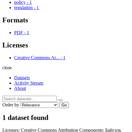
policy
-
1
regulation
-
1
Formats
PDF
-
1
Licenses
Creative Commons At...
-
1
close
Datasets
Activity Stream
About
Order by
Go
1 dataset found
Licenses:
Creative Commons Attribution
Components:
Байгаль