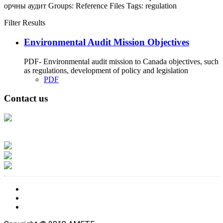
орчны аудит
Groups:
Reference Files
Tags:
regulation
Filter Results
Environmental Audit Mission Objectives
PDF- Environmental audit mission to Canada objectives, such
as regulations, development of policy and legislation
PDF
Contact us
Address: Ашигт малтмал, газрын тосны газар, Монгол Улс, Улаанбаатар
хот 15170, Чингэлтэй дүүрэг, Барилгачдын талбай-3, Засгийн газрын XII
байр, баруун жигүүр
Факс: 976-11-310370
Вэб админ: 976-51-263915
Цахим шуудан: info@mrpam.gov.mn