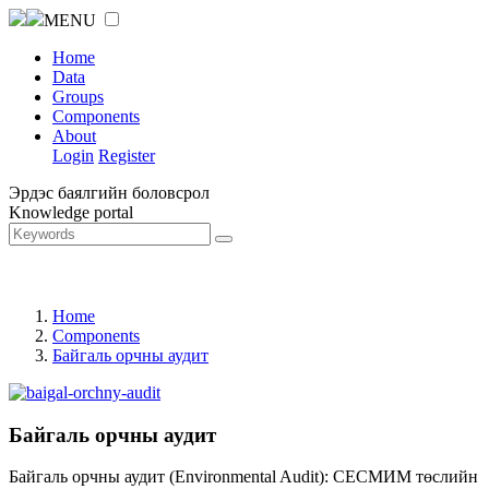
MENU
Home
Data
Groups
Components
About
Login
Register
Эрдэс баялгийн боловсрол
Knowledge portal
Home
Components
Байгаль орчны аудит
Байгаль орчны аудит
Байгаль орчны аудит (Environmental Audit): СЕСМИМ төслийн