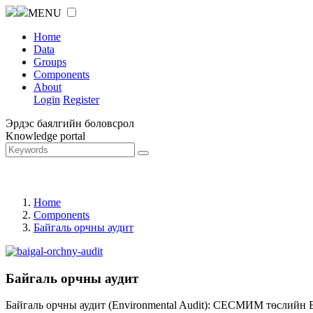
MENU
Home
Data
Groups
Components
About
Login
Register
Эрдэс баялгийн боловсрол
Knowledge portal
Home
Components
Байгаль орчны аудит
Байгаль орчны аудит
Байгаль орчны аудит (Environmental Audit): СЕСМИМ төслийн 