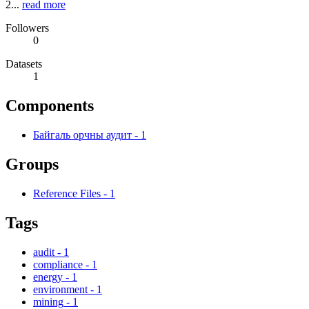
2...
read more
Followers
0
Datasets
1
Components
Байгаль орчны аудит
-
1
Groups
Reference Files
-
1
Tags
audit
-
1
compliance
-
1
energy
-
1
environment
-
1
mining
-
1