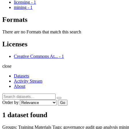
licensing
-
1
mining
-
1
Formats
There are no Formats that match this search
Licenses
Creative Commons At...
-
1
close
Datasets
Activity Stream
About
Order by
Go
1 dataset found
Groups:
Training Materials
Tags:
governance
audit
gap analysis
mini