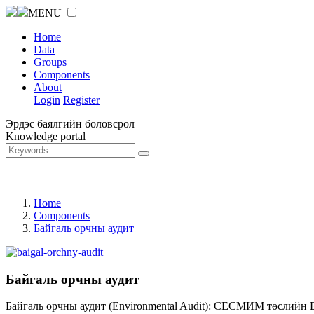
MENU
Home
Data
Groups
Components
About
Login
Register
Эрдэс баялгийн боловсрол
Knowledge portal
Home
Components
Байгаль орчны аудит
Байгаль орчны аудит
Байгаль орчны аудит (Environmental Audit): СЕСМИМ төслийн 