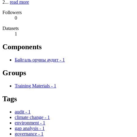
2...
read more
Followers
0
Datasets
1
Components
Байгаль орчны аудит
-
1
Groups
Training Materials
-
1
Tags
audit
-
1
climate change
-
1
environment
-
1
gap analysis
-
1
governance
-
1