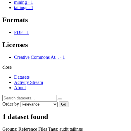
mining
-
1
tailings
-
1
Formats
PDF
-
1
Licenses
Creative Commons At...
-
1
close
Datasets
Activity Stream
About
Order by
Go
1 dataset found
Groups:
Reference Files
Tags:
audit
tailings