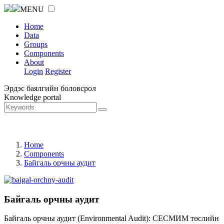
MENU
Home
Data
Groups
Components
About
Login
Register
Эрдэс баялгийн боловсрол
Knowledge portal
Home
Components
Байгаль орчны аудит
Байгаль орчны аудит
Байгаль орчны аудит (Environmental Audit): СЕСМИМ төслийн