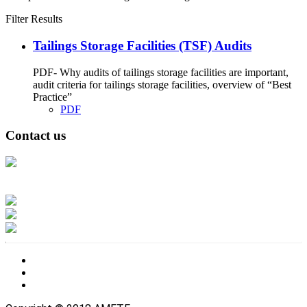
Filter Results
Tailings Storage Facilities (TSF) Audits
PDF- Why audits of tailings storage facilities are important,
audit criteria for tailings storage facilities, overview of “Best
Practice”
PDF
Contact us
Address: Ашигт малтмал, газрын тосны газар, Монгол Улс, Улаанбаатар
хот 15170, Чингэлтэй дүүрэг, Барилгачдын талбай-3, Засгийн газрын XII
байр, баруун жигүүр
Факс: 976-11-310370
Вэб админ: 976-51-263915
Цахим шуудан: info@mrpam.gov.mn