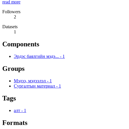
read more
Followers
2
Datasets
1
Components
Эрдэс баялгийн мэдэ...
-
1
Groups
Мэдээ, мэдээлэл
-
1
Сургалтын материал
-
1
Tags
алт
-
1
Formats