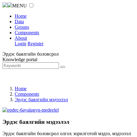
MENU
Home
Data
Groups
Components
About
Login
Register
Эрдэс баялгийн боловсрол
Knowledge portal
Home
Components
Эрдэс баялгийн мэдээлэл
Эрдэс баялгийн мэдээлэл
Эрдэс баялгийн боловсрол олгох зорилготой мэдээ, мэдээлэл