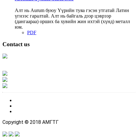
Алт нь Аurum буюу Үүрийн туяа гэсэн утгатай Латин
үгнээс гаралтай. Алт нь байгаль дээр цэврээр
(дангаараа) орших ба хувийн жин ихтэй (хүнд) металл
юм.
PDF
Contact us
Address: Ашигт малтмал, газрын тосны газар, Монгол Улс, Улаанбаатар
хот 15170, Чингэлтэй дүүрэг, Барилгачдын талбай-3, Засгийн газрын XII
байр, баруун жигүүр
Факс: 976-11-310370
Вэб админ: 976-51-263915
Цахим шуудан: info@mrpam.gov.mn
Copyright © 2018 АМГТГ