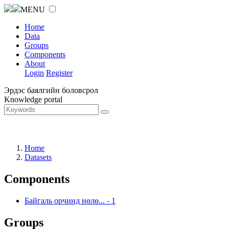
MENU
Home
Data
Groups
Components
About
Login
Register
Эрдэс баялгийн боловсрол
Knowledge portal
Home
Datasets
Components
Байгаль орчинд нөлө...
-
1
Groups