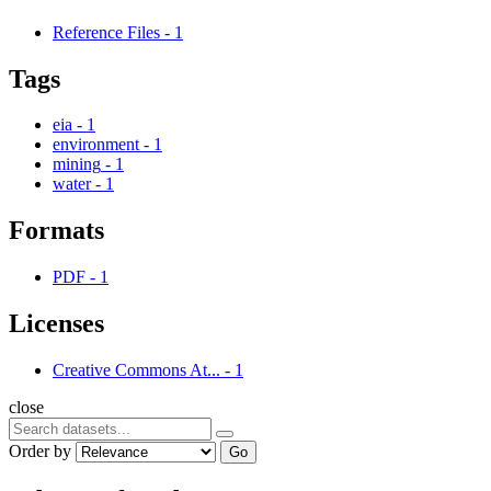
Reference Files
-
1
Tags
eia
-
1
environment
-
1
mining
-
1
water
-
1
Formats
PDF
-
1
Licenses
Creative Commons At...
-
1
close
Order by
Go