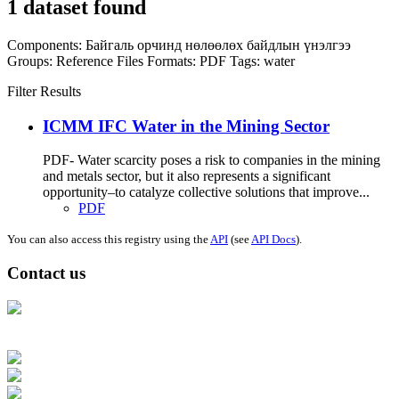
1 dataset found
Components:
Байгаль орчинд нөлөөлөх байдлын үнэлгээ
Groups:
Reference Files
Formats:
PDF
Tags:
water
Filter Results
ICMM IFC Water in the Mining Sector
PDF- Water scarcity poses a risk to companies in the mining
and metals sector, but it also represents a significant
opportunity–to catalyze collective solutions that improve...
PDF
You can also access this registry using the
API
(see
API Docs
).
Contact us
Address: Ашигт малтмал, газрын тосны газар, Монгол Улс, Улаанбаатар
хот 15170, Чингэлтэй дүүрэг, Барилгачдын талбай-3, Засгийн газрын XII
байр, баруун жигүүр
Факс: 976-11-310370
Вэб админ: 976-51-263915
Цахим шуудан: info@mrpam.gov.mn