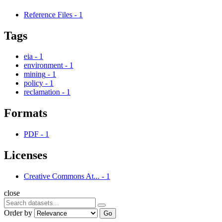
Reference Files
-
1
Tags
eia
-
1
environment
-
1
mining
-
1
policy
-
1
reclamation
-
1
Formats
PDF
-
1
Licenses
Creative Commons At...
-
1
close
Order by
Go