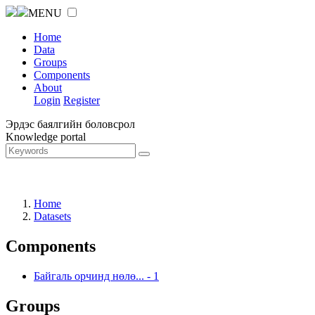
MENU
Home
Data
Groups
Components
About
Login
Register
Эрдэс баялгийн боловсрол
Knowledge portal
Home
Datasets
Components
Байгаль орчинд нөлө...
-
1
Groups