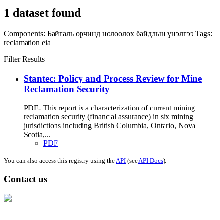
1 dataset found
Components:
Байгаль орчинд нөлөөлөх байдлын үнэлгээ
Tags:
reclamation
eia
Filter Results
Stantec: Policy and Process Review for Mine
Reclamation Security
PDF- This report is a characterization of current mining
reclamation security (financial assurance) in six mining
jurisdictions including British Columbia, Ontario, Nova
Scotia,...
PDF
You can also access this registry using the
API
(see
API Docs
).
Contact us
Address: Ашигт малтмал, газрын тосны газар, Монгол Улс, Улаанбаатар
хот 15170, Чингэлтэй дүүрэг, Барилгачдын талбай-3, Засгийн газрын XII
байр, баруун жигүүр