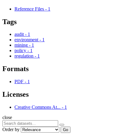
Reference Files
-
1
Tags
audit
-
1
environment
-
1
mining
-
1
policy
-
1
regulation
-
1
Formats
PDF
-
1
Licenses
Creative Commons At...
-
1
close
Order by
Go