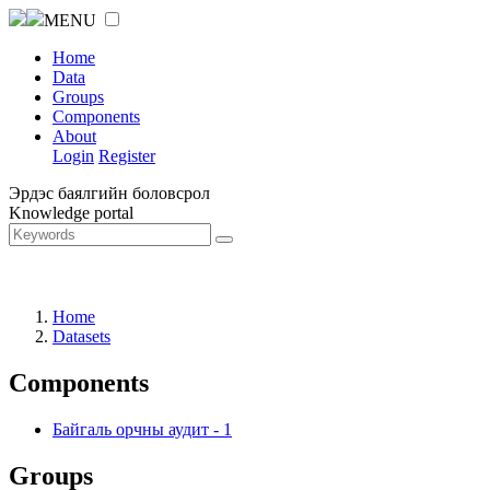
MENU
Home
Data
Groups
Components
About
Login
Register
Эрдэс баялгийн боловсрол
Knowledge portal
Home
Datasets
Components
Байгаль орчны аудит
-
1
Groups