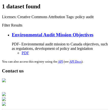
1 dataset found
Licenses:
Creative Commons Attribution
Tags:
policy
audit
Filter Results
Environmental Audit Mission Objectives
PDF- Environmental audit mission to Canada objectives, such
as regulations, development of policy and legislation
PDF
You can also access this registry using the
API
(see
API Docs
).
Contact us
Address: Ашигт малтмал, газрын тосны газар, Монгол Улс, Улаанбаатар
хот 15170, Чингэлтэй дүүрэг, Барилгачдын талбай-3, Засгийн газрын XII
байр, баруун жигүүр
Факс: 976-11-310370
Вэб админ: 976-51-263915
Цахим шуудан: info@mrpam.gov.mn