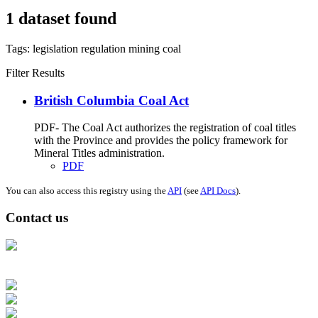
1 dataset found
Tags:
legislation
regulation
mining
coal
Filter Results
British Columbia Coal Act
PDF- The Coal Act authorizes the registration of coal titles
with the Province and provides the policy framework for
Mineral Titles administration.
PDF
You can also access this registry using the
API
(see
API Docs
).
Contact us
Address: Ашигт малтмал, газрын тосны газар, Монгол Улс, Улаанбаатар
хот 15170, Чингэлтэй дүүрэг, Барилгачдын талбай-3, Засгийн газрын XII
байр, баруун жигүүр
Факс: 976-11-310370
Вэб админ: 976-51-263915
Цахим шуудан: info@mrpam.gov.mn