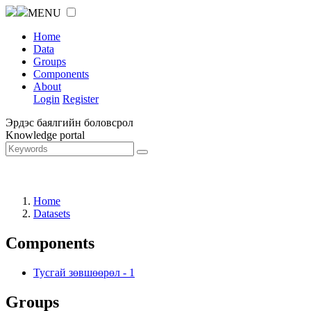
MENU
Home
Data
Groups
Components
About
Login
Register
Эрдэс баялгийн боловсрол
Knowledge portal
Home
Datasets
Components
Тусгай зөвшөөрөл
-
1
Groups