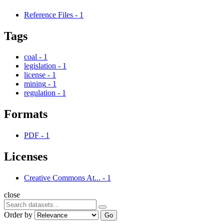
Reference Files
-
1
Tags
coal
-
1
legislation
-
1
license
-
1
mining
-
1
regulation
-
1
Formats
PDF
-
1
Licenses
Creative Commons At...
-
1
close
Order by
Go