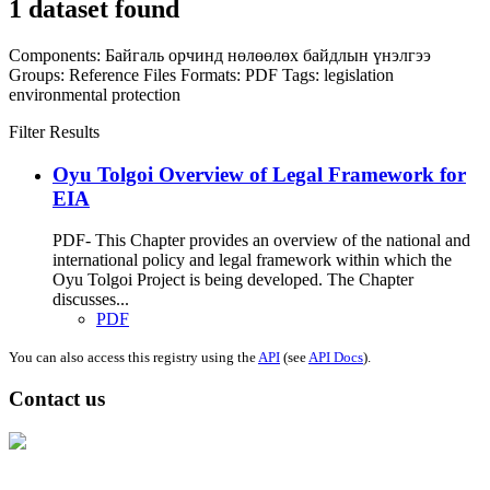
1 dataset found
Components:
Байгаль орчинд нөлөөлөх байдлын үнэлгээ
Groups:
Reference Files
Formats:
PDF
Tags:
legislation
environmental protection
Filter Results
Oyu Tolgoi Overview of Legal Framework for
EIA
PDF- This Chapter provides an overview of the national and
international policy and legal framework within which the
Oyu Tolgoi Project is being developed. The Chapter
discusses...
PDF
You can also access this registry using the
API
(see
API Docs
).
Contact us
Address: Ашигт малтмал, газрын тосны газар, Монгол Улс, Улаанбаатар
хот 15170, Чингэлтэй дүүрэг, Барилгачдын талбай-3, Засгийн газрын XII
байр, баруун жигүүр