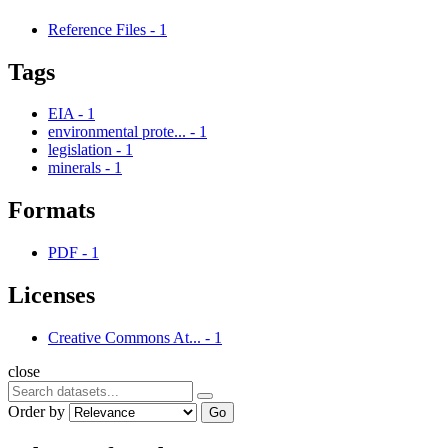
Reference Files
-
1
Tags
EIA
-
1
environmental prote...
-
1
legislation
-
1
minerals
-
1
Formats
PDF
-
1
Licenses
Creative Commons At...
-
1
close
Order by
Go