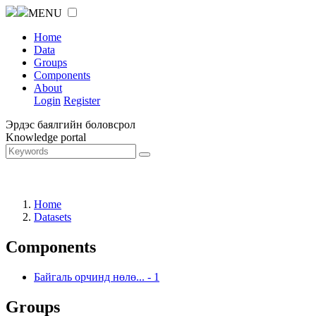
MENU
Home
Data
Groups
Components
About
Login
Register
Эрдэс баялгийн боловсрол
Knowledge portal
Home
Datasets
Components
Байгаль орчинд нөлө...
-
1
Groups