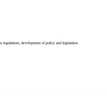
 regulations, development of policy and legislation
т 15170, Чингэлтэй дүүрэг, Барилгачдын талбай-3, Засгийн газрын XII байр, б