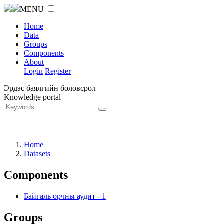
MENU
Home
Data
Groups
Components
About
Login
Register
Эрдэс баялгийн боловсрол
Knowledge portal
Home
Datasets
Components
Байгаль орчны аудит
-
1
Groups