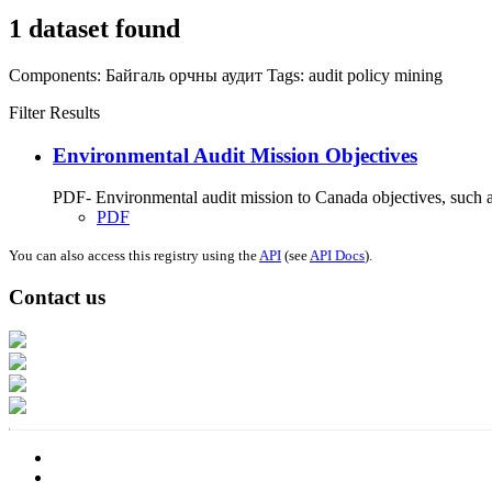
1 dataset found
Components:
Байгаль орчны аудит
Tags:
audit
policy
mining
Filter Results
Environmental Audit Mission Objectives
PDF- Environmental audit mission to Canada objectives, such as
PDF
You can also access this registry using the
API
(see
API Docs
).
Contact us
Address: Ашигт малтмал, газрын тосны газар, Монгол Улс, Улаанбаатар хо
Факс: 976-11-310370
Вэб админ: 976-51-263915
Цахим шуудан: info@mrpam.gov.mn