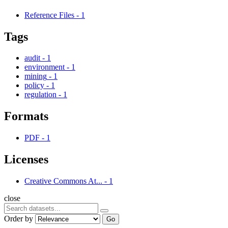
Reference Files
-
1
Tags
audit
-
1
environment
-
1
mining
-
1
policy
-
1
regulation
-
1
Formats
PDF
-
1
Licenses
Creative Commons At...
-
1
close
Order by
Go