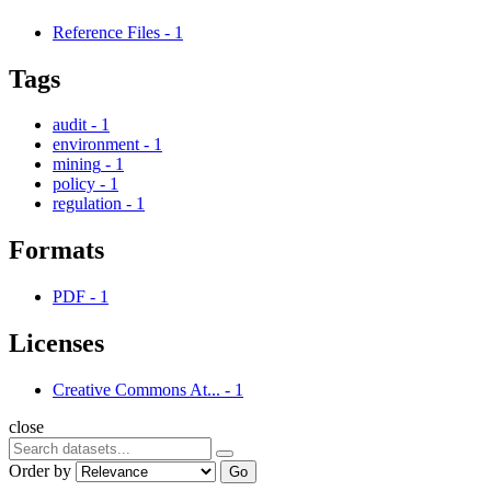
Reference Files
-
1
Tags
audit
-
1
environment
-
1
mining
-
1
policy
-
1
regulation
-
1
Formats
PDF
-
1
Licenses
Creative Commons At...
-
1
close
Order by
Go