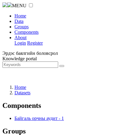
MENU
Home
Data
Groups
Components
About
Login
Register
Эрдэс баялгийн боловсрол
Knowledge portal
Home
Datasets
Components
Байгаль орчны аудит
-
1
Groups