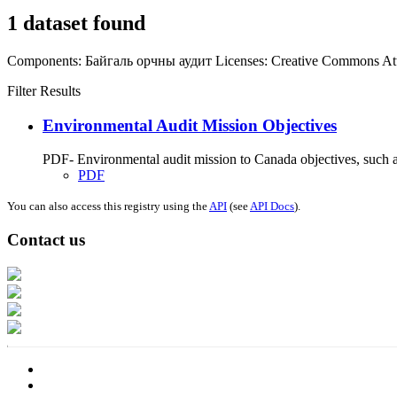
1 dataset found
Components:
Байгаль орчны аудит
Licenses:
Creative Commons Att
Filter Results
Environmental Audit Mission Objectives
PDF- Environmental audit mission to Canada objectives, such as
PDF
You can also access this registry using the
API
(see
API Docs
).
Contact us
Address: Ашигт малтмал, газрын тосны газар, Монгол Улс, Улаанбаатар хо
Факс: 976-11-310370
Вэб админ: 976-51-263915
Цахим шуудан: info@mrpam.gov.mn