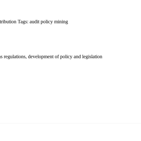
ribution
Tags:
audit
policy
mining
 regulations, development of policy and legislation
т 15170, Чингэлтэй дүүрэг, Барилгачдын талбай-3, Засгийн газрын XII байр, б