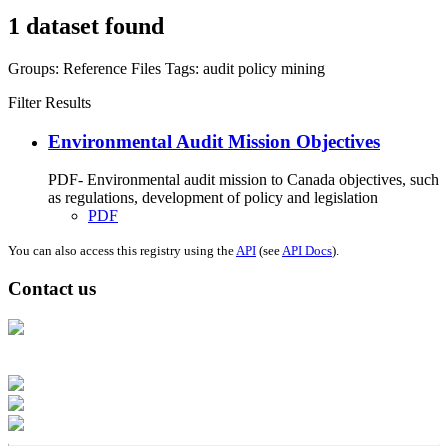
1 dataset found
Groups:
Reference Files
Tags:
audit
policy
mining
Filter Results
Environmental Audit Mission Objectives
PDF- Environmental audit mission to Canada objectives, such
as regulations, development of policy and legislation
PDF
You can also access this registry using the
API
(see
API Docs
).
Contact us
Address: Ашигт малтмал, газрын тосны газар, Монгол Улс, Улаанбаатар
хот 15170, Чингэлтэй дүүрэг, Барилгачдын талбай-3, Засгийн газрын XII
байр, баруун жигүүр
Факс: 976-11-310370
Вэб админ: 976-51-263915
Цахим шуудан: info@mrpam.gov.mn