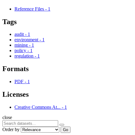
Reference Files
-
1
Tags
audit
-
1
environment
-
1
mining
-
1
policy
-
1
regulation
-
1
Formats
PDF
-
1
Licenses
Creative Commons At...
-
1
close
Order by
Go