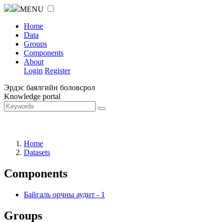
MENU
Home
Data
Groups
Components
About
Login
Register
Эрдэс баялгийн боловсрол
Knowledge portal
Home
Datasets
Components
Байгаль орчны аудит
-
1
Groups