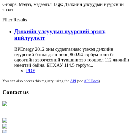
Groups:
Мэдээ, мэдээлэл
Tags:
Дэлхийн улсуудын нүүрсний
эрэлт
Filter Results
Дэлхийн улсуудын нүүрсний эрэлт,
нийлүүлэлт
ВРEnergy 2012 оны судалгаанаас үзэхэд дэлхийн
нүүрсний батлагдсан нөөц 860.94 тэрбум тонн ба
одоогийн хэрэглээний түвшингээр тооцвол 112 жилийн
нөөцтэй байна. БНХАУ 114.5 тэрбум...
PDF
You can also access this registry using the
API
(see
API Docs
).
Contact us
Address: Ашигт малтмал, газрын тосны газар, Монгол Улс, Улаанбаатар
хот 15170, Чингэлтэй дүүрэг, Барилгачдын талбай-3, Засгийн газрын XII
байр, баруун жигүүр
Факс: 976-11-310370
Вэб админ: 976-51-263915