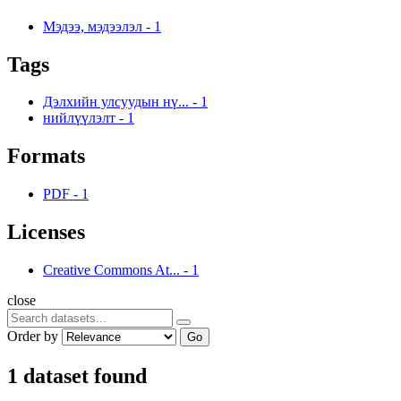
Мэдээ, мэдээлэл
-
1
Tags
Дэлхийн улсуудын нү...
-
1
нийлүүлэлт
-
1
Formats
PDF
-
1
Licenses
Creative Commons At...
-
1
close
Order by
Go
1 dataset found