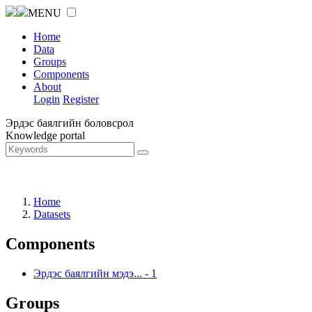
MENU
Home
Data
Groups
Components
About
Login
Register
Эрдэс баялгийн боловсрол
Knowledge portal
Home
Datasets
Components
Эрдэс баялгийн мэдэ...
-
1
Groups