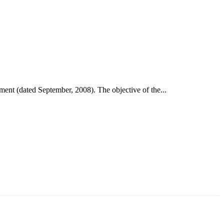
nt (dated September, 2008). The objective of the...
аруун жигүүр