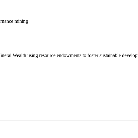
ernance
mining
al Wealth using resource endowments to foster sustainable developme
т 15170, Чингэлтэй дүүрэг, Барилгачдын талбай-3, Засгийн газрын XII байр, б