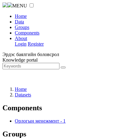
MENU
Home
Data
Groups
Components
About
Login
Register
Эрдэс баялгийн боловсрол
Knowledge portal
Home
Datasets
Components
Орлогын менежмент
-
1
Groups