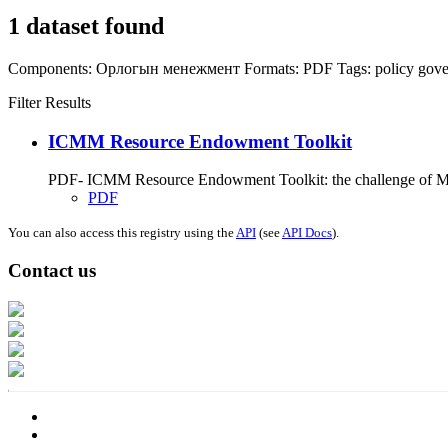
1 dataset found
Components:
Орлогын менежмент
Formats:
PDF
Tags:
policy
gov
Filter Results
ICMM Resource Endowment Toolkit
PDF- ICMM Resource Endowment Toolkit: the challenge of Miner
PDF
You can also access this registry using the
API
(see
API Docs
).
Contact us
Address: Ашигт малтмал, газрын тосны газар, Монгол Улс, Улаанбаатар хо
Факс: 976-11-310370
Вэб админ: 976-51-263915
Цахим шуудан: info@mrpam.gov.mn