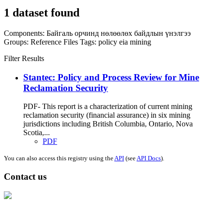
1 dataset found
Components:
Байгаль орчинд нөлөөлөх байдлын үнэлгээ
Groups:
Reference Files
Tags:
policy
eia
mining
Filter Results
Stantec: Policy and Process Review for Mine
Reclamation Security
PDF- This report is a characterization of current mining
reclamation security (financial assurance) in six mining
jurisdictions including British Columbia, Ontario, Nova
Scotia,...
PDF
You can also access this registry using the
API
(see
API Docs
).
Contact us
Address: Ашигт малтмал, газрын тосны газар, Монгол Улс, Улаанбаатар
хот 15170, Чингэлтэй дүүрэг, Барилгачдын талбай-3, Засгийн газрын XII
байр, баруун жигүүр