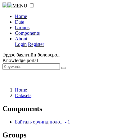
MENU
Home
Data
Groups
Components
About
Login
Register
Эрдэс баялгийн боловсрол
Knowledge portal
Home
Datasets
Components
Байгаль орчинд нөлө...
-
1
Groups