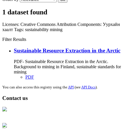
1 dataset found
Licenses:
Creative Commons Attribution
Components:
Уурхайн
хаалт
Tags:
sustainability
mining
Filter Results
Sustainable Resource Extraction in the Arctic
PDF- Sustainable Resource Extraction in the Arctic.
Background to mining in Finland, sustainable standards for
mining
PDF
You can also access this registry using the
API
(see
API Docs
).
Contact us
Address: Ашигт малтмал, газрын тосны газар, Монгол Улс, Улаанбаатар
хот 15170, Чингэлтэй дүүрэг, Барилгачдын талбай-3, Засгийн газрын XII
байр, баруун жигүүр
Факс: 976-11-310370