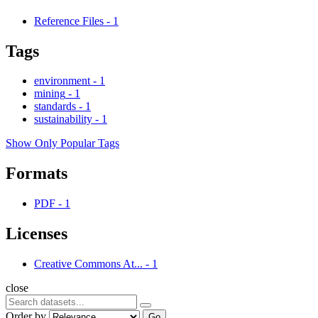
Reference Files
-
1
Tags
environment
-
1
mining
-
1
standards
-
1
sustainability
-
1
Show Only Popular Tags
Formats
PDF
-
1
Licenses
Creative Commons At...
-
1
close
Order by
Go